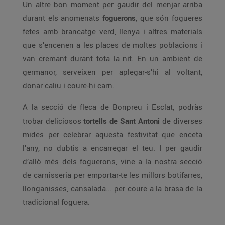
Un altre bon moment per gaudir del menjar arriba
durant els anomenats
foguerons
, que són fogueres
fetes amb brancatge verd, llenya i altres materials
que s’encenen a les places de moltes poblacions i
van cremant durant tota la nit. En un ambient de
germanor, serveixen per aplegar-s’hi al voltant,
donar caliu i coure-hi carn.
A la secció de fleca de Bonpreu i Esclat, podràs
trobar deliciosos
tortells de Sant Antoni
de diverses
mides per celebrar aquesta festivitat que enceta
l’any, no dubtis a encarregar el teu. I per gaudir
d’allò més dels foguerons, vine a la nostra secció
de carnisseria per emportar-te les millors botifarres,
llonganisses, cansalada... per coure a la brasa de la
tradicional foguera.