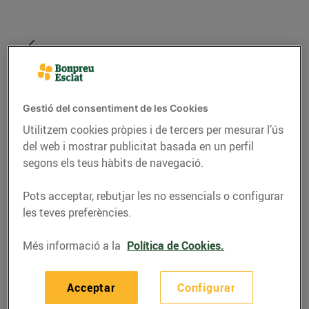
Gestió del consentiment de les Cookies
Utilitzem cookies pròpies i de tercers per mesurar l’ús
del web i mostrar publicitat basada en un perfil
segons els teus hàbits de navegació.
Pots acceptar, rebutjar les no essencials o configurar
GASTRONOMIA I TRADICIONS
les teves preferències.
Festa de Sant Antoni:
Més informació a la
Política de Cookies.
animals, foc i
gastronomia
Acceptar
Configurar
16/de gener/2017