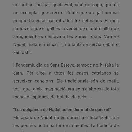
no pot ser un gall qualsevol, sinó un capó, que és
un exemplar que creix el doble que un gall normal
perquè ha estat castrat a les 6-7 setmanes. El més
curiós és que el gall és la versió de ciutat d’allò que
antigament es cantava a les zones rurals: “Ara ve
Nadal, matarem el xai...”, i a taula se servia cabrit o
xai rostit.
I l’endemà, dia de Sant Esteve, tampoc no hi falta la
carn. Per això, a totes les cases catalanes se
serveixen canelons. Els tradicionals són de rostit,
tot i que, amb imaginació, ara se n’elaboren de tota
mena: d’espinacs, de bolets, de peix,...
“Les dolçaines de Nadal solen dur mal de queixal”
Els àpats de Nadal no es donen per finalitzats si a
les postres no hi ha torrons i neules. La tradició de