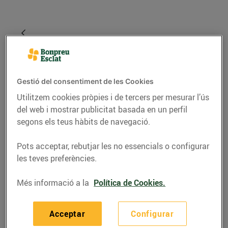
Gestió del consentiment de les Cookies
Utilitzem cookies pròpies i de tercers per mesurar l’ús
del web i mostrar publicitat basada en un perfil
segons els teus hàbits de navegació.
Pots acceptar, rebutjar les no essencials o configurar
GASTRONOMIA I TRADICIONS
les teves preferències.
Festes nadalenques,
festes gastronòmiques
Més informació a la
Política de Cookies.
22/de desembre/2016
Acceptar
Configurar