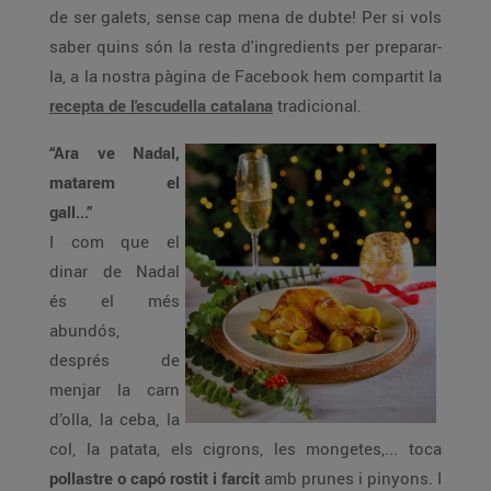
de ser galets, sense cap mena de dubte! Per si vols
saber quins són la resta d'ingredients per preparar-
la, a la nostra pàgina de Facebook hem compartit la
recepta de l'escudella catalana
tradicional.
“Ara ve Nadal,
matarem el
gall...”
I com que el
dinar de Nadal
és el més
abundós,
després de
menjar la carn
d’olla, la ceba, la
col, la patata, els cigrons, les mongetes,... toca
pollastre o capó rostit i farcit
amb prunes i pinyons. I