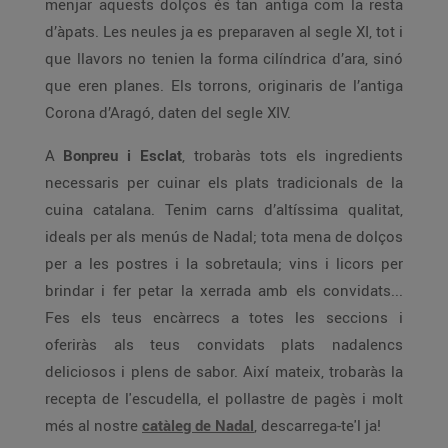
menjar aquests dolços és tan antiga com la resta
d’àpats. Les neules ja es preparaven al segle XI, tot i
que llavors no tenien la forma cilíndrica d’ara, sinó
que eren planes. Els torrons, originaris de l’antiga
Corona d’Aragó, daten del segle XIV.
A
Bonpreu i Esclat
, trobaràs tots els ingredients
necessaris per cuinar els plats tradicionals de la
cuina catalana. Tenim carns d’altíssima qualitat,
ideals per als menús de Nadal; tota mena de dolços
per a les postres i la sobretaula; vins i licors per
brindar i fer petar la xerrada amb els convidats...
Fes els teus encàrrecs a totes les seccions i
oferiràs als teus convidats plats nadalencs
deliciosos i plens de sabor. Així mateix, trobaràs la
recepta de l'escudella, el pollastre de pagès i molt
més al nostre
catàleg de Nadal
, descarrega-te'l ja!