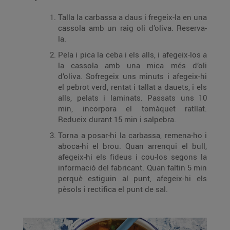
Talla la carbassa a daus i fregeix-la en una
cassola amb un raig oli d’oliva. Reserva-
la.
Pela i pica la ceba i els alls, i afegeix-los a
la cassola amb una mica més d’oli
d’oliva. Sofregeix uns minuts i afegeix-hi
el pebrot verd, rentat i tallat a dauets, i els
alls, pelats i laminats. Passats uns 10
min, incorpora el tomàquet ratllat.
Redueix durant 15 min i salpebra.
Torna a posar-hi la carbassa, remena-ho i
aboca-hi el brou. Quan arrenqui el bull,
afegeix-hi els fideus i cou-los segons la
informació del fabricant. Quan faltin 5 min
perquè estiguin al punt, afegeix-hi els
pèsols i rectifica el punt de sal.