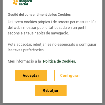
Gestió del consentiment de les Cookies
Utilitzem cookies pròpies i de tercers per mesurar l’ús
del web i mostrar publicitat basada en un perfil
segons els teus hàbits de navegació.
Pots acceptar, rebutjar les no essencials o configurar
les teves preferències.
Més informació a la
Política de Cookies.
RECEPTES
Acceptar
Configurar
Fideus a la cassola amb
carbassa
Rebutjar
16/de novembre/2020