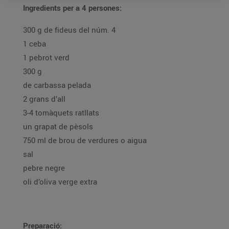
Ingredients per a 4 persones:
300 g de fideus del núm. 4
1 ceba
1 pebrot verd
300 g
de carbassa pelada
2 grans d’all
3-4 tomàquets ratllats
un grapat de pèsols
750 ml de brou de verdures o aigua
sal
pebre negre
oli d’oliva verge extra
Preparació: