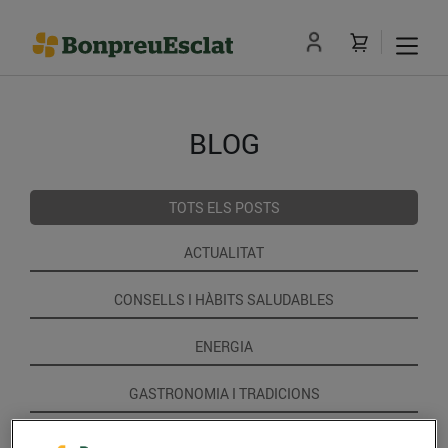
BLOG
TOTS ELS POSTS
ACTUALITAT
CONSELLS I HÀBITS SALUDABLES
ENERGIA
GASTRONOMIA I TRADICIONS
RECEPTES