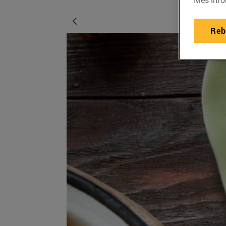
Més info
Reb