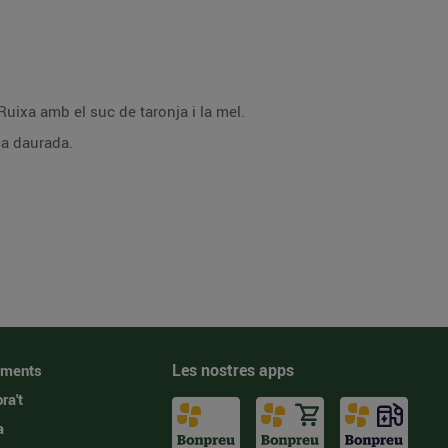
 Ruixa amb el suc de taronja i la mel.
ca daurada.
Les nostres apps
iments
ra't
a