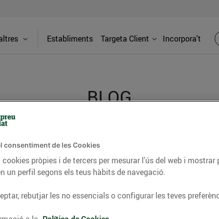
ltres
Establiments
Targeta Client
Incorpora't
BLOG
ceptes, consells nutricionals, informació d’actualitat
l consentiment de les Cookies
del nostre territori i molts altres temes.
 cookies pròpies i de tercers per mesurar l’ús del web i mostrar 
n un perfil segons els teus hàbits de navegació.
ptar, rebutjar les no essencials o configurar les teves preferènc
TAT
CONSELLS I HÀBITS SALUDABLES
ENERGIA
GASTRONOMIA