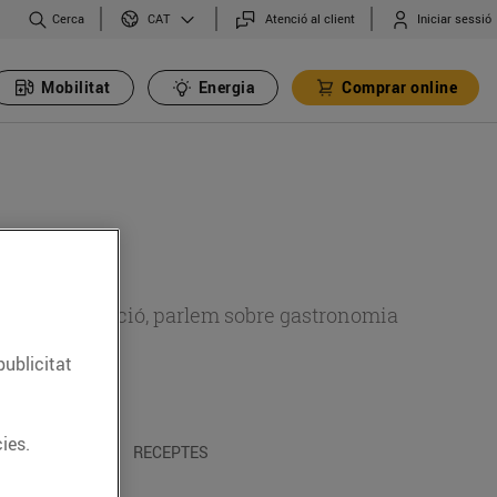
Cerca
Atenció al client
Iniciar sessió
CAT
Mobilitat
Energia
Comprar online
 sobre alimentació, parlem sobre gastronomia
publicitat
ies.
 I TRADICIONS
RECEPTES