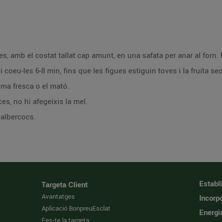
-les, amb el costat tallat cap amunt, en una safata per anar al forn.
coeu-les 6-8 min, fins que les figues estiguin toves i la fruita se
ema fresca o el mató.
es, no hi afegeixis la mel.
 albercocs.
Establ
Targeta Client
Avantatges
Incorpo
Aplicació BonpreuEsclat
Energi
Fes-te la targeta