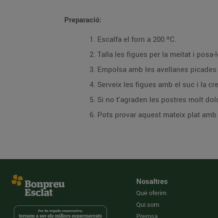
Preparació:
Escalfa el forn a 200 ºC.
Talla les figues per la meitat i posa
Empolsa amb les avellanes picades i 
Serveix les figues amb el suc i la cr
Si no t'agraden les postres molt dolc
Pots provar aquest mateix plat amb
Nosaltres
Què oferim
Qui som
Premsa