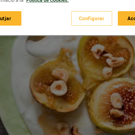
rmació a la
Política de Cookies.
utjar
Configurar
Ac