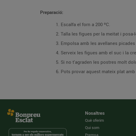
Preparació:
Escalfa el forn a 200 ºC.
Talla les figues per la meitat i posa
Empolsa amb les avellanes picades i 
Serveix les figues amb el suc i la cr
Si no t'agraden les postres molt dolc
Pots provar aquest mateix plat amb
Nosaltres
Què oferim
Qui som
Premsa