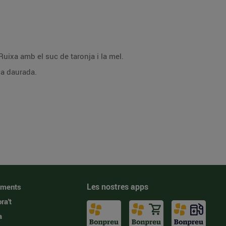
 Ruixa amb el suc de taronja i la mel.
ca daurada.
Les nostres apps
iments
ra't
a