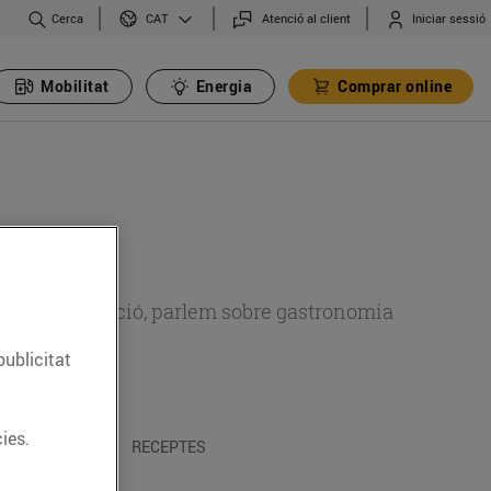
Cerca
Atenció al client
Iniciar sessió
CAT
Mobilitat
Energia
Comprar online
 sobre alimentació, parlem sobre gastronomia
publicitat
ies.
 I TRADICIONS
RECEPTES