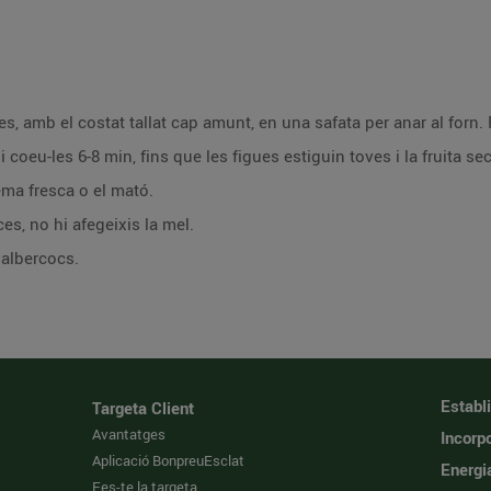
-les, amb el costat tallat cap amunt, en una safata per anar al forn.
coeu-les 6-8 min, fins que les figues estiguin toves i la fruita se
ema fresca o el mató.
es, no hi afegeixis la mel.
 albercocs.
Establ
Targeta Client
Avantatges
Incorpo
Aplicació BonpreuEsclat
Energi
Fes-te la targeta