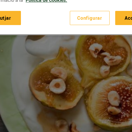
rmació a la
Política de Cookies.
utjar
Configurar
Ac