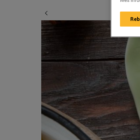
Més info
Reb