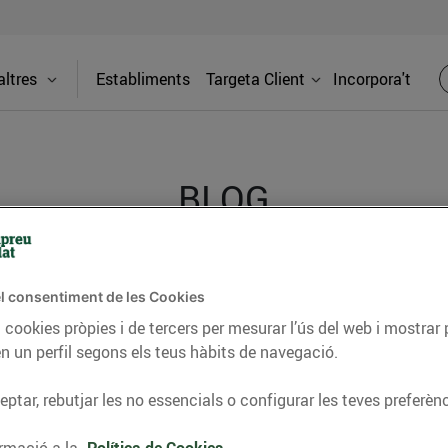
ltres
Establiments
Targeta Client
Incorpora't
BLOG
ceptes, consells nutricionals, informació d’actualitat
l consentiment de les Cookies
del nostre territori i molts altres temes.
 cookies pròpies i de tercers per mesurar l’ús del web i mostrar 
n un perfil segons els teus hàbits de navegació.
ptar, rebutjar les no essencials o configurar les teves preferènc
TAT
CONSELLS I HÀBITS SALUDABLES
ENERGIA
GASTRONOMIA