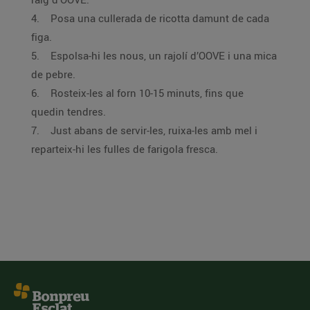
4. Posa una cullerada de ricotta damunt de cada
figa.
5. Espolsa-hi les nous, un rajolí d’OOVE i una mica
de pebre.
6. Rosteix-les al forn 10-15 minuts, fins que
quedin tendres.
7. Just abans de servir-les, ruixa-les amb mel i
reparteix-hi les fulles de farigola fresca.