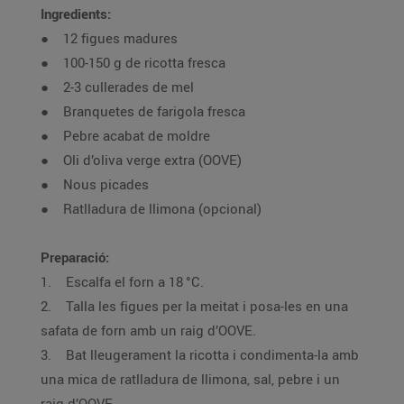
Ingredients:
● 12 figues madures
● 100-150 g de ricotta fresca
● 2-3 cullerades de mel
● Branquetes de farigola fresca
● Pebre acabat de moldre
● Oli d’oliva verge extra (OOVE)
● Nous picades
● Ratlladura de llimona (opcional)
Preparació:
1. Escalfa el forn a 18 °C.
2. Talla les figues per la meitat i posa-les en una
safata de forn amb un raig d’OOVE.
3. Bat lleugerament la ricotta i condimenta-la amb
una mica de ratlladura de llimona, sal, pebre i un
raig d’OOVE.