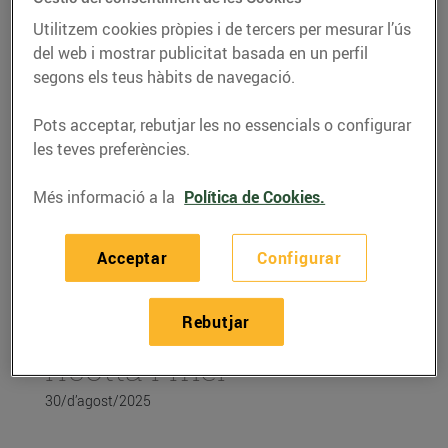
Utilitzem cookies pròpies i de tercers per mesurar l’ús
del web i mostrar publicitat basada en un perfil
segons els teus hàbits de navegació.
Pots acceptar, rebutjar les no essencials o configurar
les teves preferències.
Més informació a la
Política de Cookies.
Acceptar
Configurar
RECEPTES
Rebutjar
Figues rostides amb
ricotta i mel
30/d’agost/2025