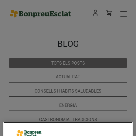
BLOG
TOTS ELS POSTS
ACTUALITAT
CONSELLS I HÀBITS SALUDABLES
ENERGIA
GASTRONOMIA I TRADICIONS
RECEPTES