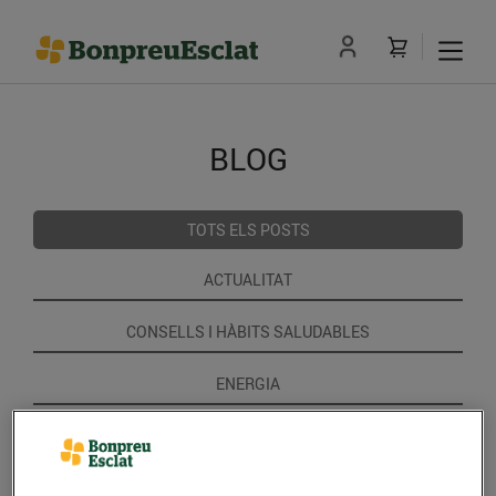
BLOG
TOTS ELS POSTS
ACTUALITAT
CONSELLS I HÀBITS SALUDABLES
ENERGIA
GASTRONOMIA I TRADICIONS
RECEPTES