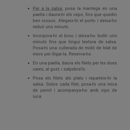
Per a la salsa:
posa la mantega en una
paella i daura-hi els ceps, fins que quedin
ben rossos. Afegeix-hi el porto i deixa-ho
reduir uns minuts.
Incorpora-hi el brou i deixa-ho bullir uns
minuts fins que tingui textura de salsa.
Posa-hi una cullerada de midó de blat de
moro per lligar-la. Reserva-ho.
En una paella, daura els filets per les dues
cares, al gust, i salpebra’ls.
Posa els filets als plats i reparteix-hi la
salsa. Sobre cada filet, posa-hi una mica
de pernil i acompanya-ho amb xips de
iuca.