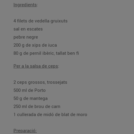
Ingredients
:
4 filets de vedella gruixuts
sal en escates
pebre negre
200 g de xips de iuca
80 g de pernil ibèric, tallat ben fi
Per a la salsa de ceps
:
2 ceps grossos, trossejats
500 ml de Porto
50 g de mantega
250 ml de brou de carn
1 cullerada de midó de blat de moro
Preparació: