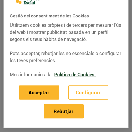
Gestió del consentiment de les Cookies
Utilitzem cookies pròpies i de tercers per mesurar l’ús
del web i mostrar publicitat basada en un perfil
segons els teus hàbits de navegació.
Pots acceptar, rebutjar les no essencials o configurar
les teves preferències.
Més informació a la
Política de Cookies.
RECEPTES
Acceptar
Configurar
Filet de vedella amb
salsa de mostassa
Rebutjar
16/de novembre/2021