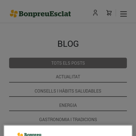
BLOG
TOTS ELS POSTS
ACTUALITAT
CONSELLS I HÀBITS SALUDABLES
ENERGIA
GASTRONOMIA I TRADICIONS
RECEPTES