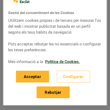
Gestió del consentiment de les Cookies
Utilitzem cookies pròpies i de tercers per mesurar l’ús
del web i mostrar publicitat basada en un perfil
segons els teus hàbits de navegació.
Pots acceptar, rebutjar les no essencials o configurar
les teves preferències.
Més informació a la
Política de Cookies.
RECEPTES
Acceptar
Configurar
Filet de vedella amb
verdures i mostassa
Rebutjar
17/de setembre/2020