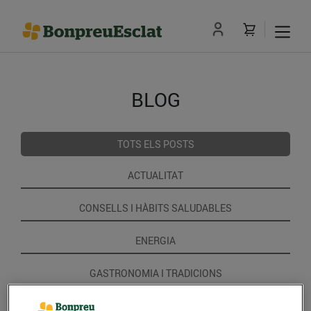
BLOG
TOTS ELS POSTS
ACTUALITAT
CONSELLS I HÀBITS SALUDABLES
ENERGIA
GASTRONOMIA I TRADICIONS
RECEPTES