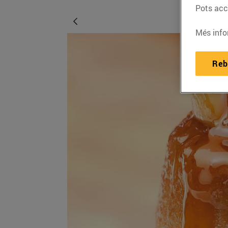
Pots acce
Més info
Reb