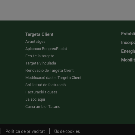
Establ
Targeta Client
Avantatges
Incorpo
Aplicació BonpreuEsclat
Energi
Fes-te la targeta
Mobilit
Targeta vinculada
Renovació de Targeta Client
Modificació dades Targeta Client
Sol·licitud de facturació
Facturació tiquets
Ja soc aquí
Cuina amb el Tatano
Política de privacitat
Ús de cookies