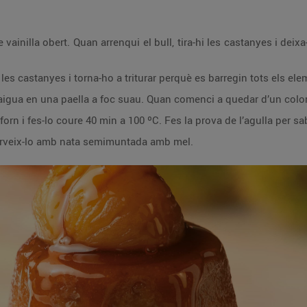
 vainilla obert. Quan arrenqui el bull, tira-hi les castanyes i dei
 les castanyes i torna-ho a triturar perquè es barregin tots els ele
aigua en una paella a foc suau. Quan comenci a quedar d’un color m
forn i fes-lo coure 40 min a 100 ºC. Fes la prova de l’agulla per sa
 serveix-lo amb nata semimuntada amb mel.