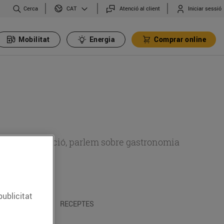
Cerca
Atenció al client
Iniciar sessió
CAT
Mobilitat
Energia
Comprar online
 sobre alimentació, parlem sobre gastronomia
publicitat
 I TRADICIONS
RECEPTES