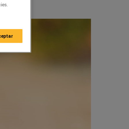
ies.
ceptar