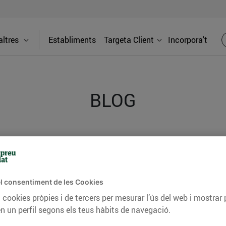
ltres
Establiments
Targeta Client
Incorpora't
BLOG
ceptes, consells nutricionals, informació d’actualitat
del nostre territori i molts altres temes.
l consentiment de les Cookies
 cookies pròpies i de tercers per mesurar l’ús del web i mostrar 
TAT
CONSELLS I HÀBITS SALUDABLES
ENERGIA
GASTRONOMIA
n un perfil segons els teus hàbits de navegació.