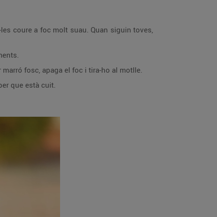
xa-les coure a foc molt suau. Quan siguin toves,
ments.
arró fosc, apaga el foc i tira-ho al motlle.
ber que està cuit.