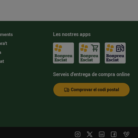
Les nostres apps
iments
ra't
a
at
Serveis d'entrega de compra online
Comprovar el codi postal