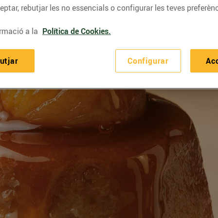
ptar, rebutjar les no essencials o configurar les teves preferènc
rmació a la
Política de Cookies.
utjar
Configurar
Ac