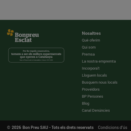
Nosaltres
Què oferim
Qui som
Premsa
La nostra empremta
Incorpora't
Lloguem locals
Busquem nous locals
Proveïdors
BP Persones
Blog
Canal Denúncies
©
2026
Bon Preu SAU - Tots els drets reservats
Condicions d’ús