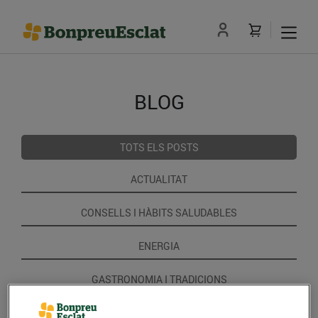
BLOG
TOTS ELS POSTS
ACTUALITAT
CONSELLS I HÀBITS SALUDABLES
ENERGIA
GASTRONOMIA I TRADICIONS
RECEPTES