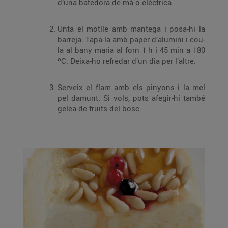
d’una batedora de mà o elèctrica.
Unta el motlle amb mantega i posa-hi la
barreja. Tapa-la amb paper d’alumini i cou-
la al bany maria al forn 1 h i 45 min a 180
ºC. Deixa-ho refredar d’un dia per l’altre.
Serveix el flam amb els pinyons i la mel
pel damunt. Si vols, pots afegir-hi també
gelea de fruits del bosc.