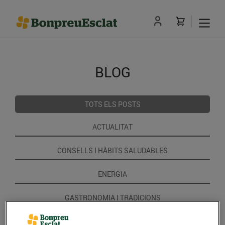
BLOG
TOTS ELS POSTS
ACTUALITAT
CONSELLS I HÀBITS SALUDABLES
ENERGIA
GASTRONOMIA I TRADICIONS
RECEPTES