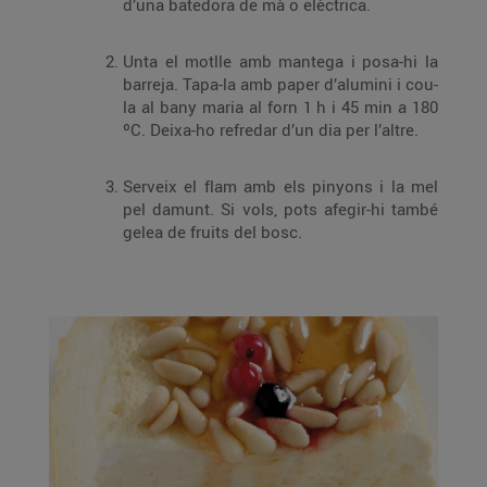
d’una batedora de mà o elèctrica.
Unta el motlle amb mantega i posa-hi la
barreja. Tapa-la amb paper d’alumini i cou-
la al bany maria al forn 1 h i 45 min a 180
ºC. Deixa-ho refredar d’un dia per l’altre.
Serveix el flam amb els pinyons i la mel
pel damunt. Si vols, pots afegir-hi també
gelea de fruits del bosc.