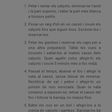
Pelar i rentar els calçots, eliminar-ne l’arrel
i la part superior, i tallar la part més blanca
a trossos petits.
Posar un raig d’oli en un cassó i coure els
calçots fins que siguin tous. Escórrer-los i
reservar-los.
Pelar les gambes i reservar els caps per a
una altra preparació. Tallar les cues a
trossets i saltar-les al mateix cassó dels
calçots. Quan agafin color, afegir-hi els
calçots i coure 5 minuts més a foc mitjà.
Passat el temps, abaixar el foc i afegir la
nata al cassó, sense deixar de remenar.
Rectificar de sal i pebre i afegir-hi un
polsim de nou moscada. Quan la nata
comenci a espessir-se, retirar el cassó del
foc i triturar la barreja, no massa fina.
Batre els ous en un bol i afegir-los a la
crema de calçots i gambes. Barrejar-ho bé