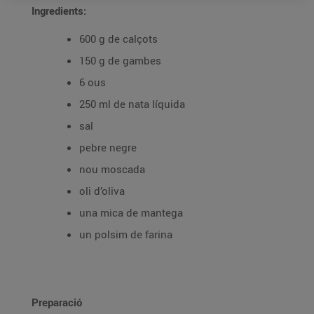
Ingredients:
600 g de calçots
150 g de gambes
6 ous
250 ml de nata líquida
sal
pebre negre
nou moscada
oli d’oliva
una mica de mantega
un polsim de farina
Preparació