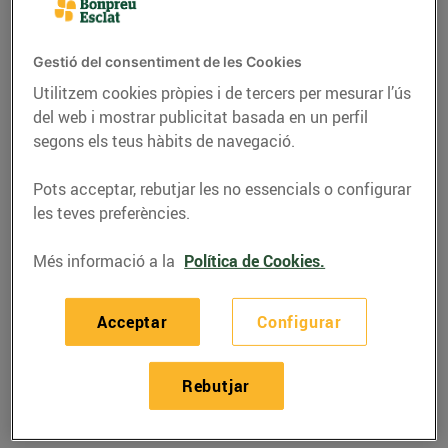
Gestió del consentiment de les Cookies
Utilitzem cookies pròpies i de tercers per mesurar l’ús
del web i mostrar publicitat basada en un perfil
segons els teus hàbits de navegació.
Pots acceptar, rebutjar les no essencials o configurar
les teves preferències.
Més informació a la
Política de Cookies.
RECEPTES
Acceptar
Configurar
Flam de calçots i
gambes
Rebutjar
19/de gener/2016