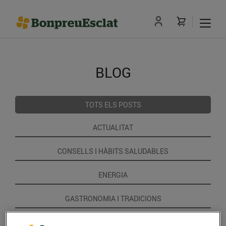
BLOG
TOTS ELS POSTS
ACTUALITAT
CONSELLS I HÀBITS SALUDABLES
ENERGIA
GASTRONOMIA I TRADICIONS
RECEPTES