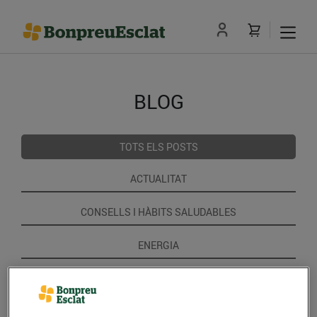
BLOG
TOTS ELS POSTS
ACTUALITAT
CONSELLS I HÀBITS SALUDABLES
ENERGIA
GASTRONOMIA I TRADICIONS
RECEPTES