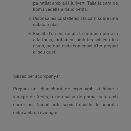
pa ratllat amb all i julivert. Talla la carn de
llom i vedella a daus petits.
Disposa les costelletes i la carn sobre una
safata o plat.
Escalfa l’oli per omplir la fondue i porta-la
a la taula, juntament amb les salses i les
carns, perquè cada comensal s’ho prepari
al seu gust.
Salses per acompanyar:
Prepara un chimichurri de ceps amb vi blanc i
vinagre de Xerès, o una salsa de poma cuita amb
curri i ou. També pots servir trossets de pebrot i
ceba amb oli i vinagre.