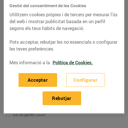
Gestió del consentiment de les Cookies
Utilitzem cookies pròpies i de tercers per mesurar l’ús
del web i mostrar publicitat basada en un perfil
segons els teus hàbits de navegació.
Pots acceptar, rebutjar les no essencials o configurar
les teves preferències.
Més informació a la
Política de Cookies.
Acceptar
Configurar
RECEPTES
Recepta de fondue de
Rebutjar
carn
03/de gener/2020