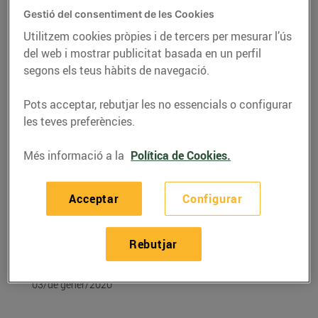
Gestió del consentiment de les Cookies
Utilitzem cookies pròpies i de tercers per mesurar l’ús
del web i mostrar publicitat basada en un perfil
segons els teus hàbits de navegació.
Pots acceptar, rebutjar les no essencials o configurar
les teves preferències.
Més informació a la
Política de Cookies.
Acceptar
Configurar
RECEPTES
Recepta de fondue de
Rebutjar
carn
03/de gener/2020