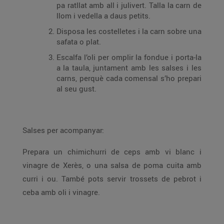
pa ratllat amb all i julivert. Talla la carn de
llom i vedella a daus petits.
Disposa les costelletes i la carn sobre una
safata o plat.
Escalfa l’oli per omplir la fondue i porta-la
a la taula, juntament amb les salses i les
carns, perquè cada comensal s’ho prepari
al seu gust.
Salses per acompanyar:
Prepara un chimichurri de ceps amb vi blanc i
vinagre de Xerès, o una salsa de poma cuita amb
curri i ou. També pots servir trossets de pebrot i
ceba amb oli i vinagre.