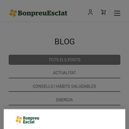
BLOG
TOTS ELS POSTS
ACTUALITAT
CONSELLS I HÀBITS SALUDABLES
ENERGIA
GASTRONOMIA I TRADICIONS
RECEPTES