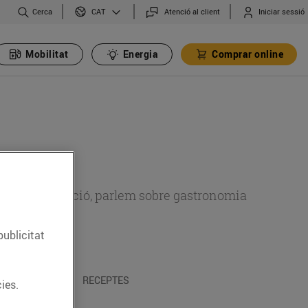
Cerca
Atenció al client
Iniciar sessió
CAT
Mobilitat
Energia
Comprar online
 sobre alimentació, parlem sobre gastronomia
publicitat
 I TRADICIONS
RECEPTES
ies.