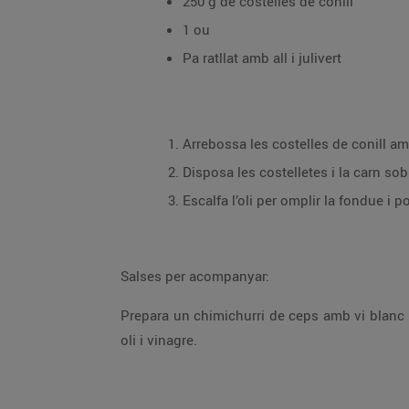
250 g de costelles de conill
1 ou
Pa ratllat amb all i julivert
Disposa les costelletes i la carn sob
Salses per acompanyar:
Prepara un chimichurri de ceps amb vi blanc i vinagre de Xerès, o una salsa de poma cuita amb curri i ou. També pots servir trossets de pebrot i ceba amb
oli i vinagre.