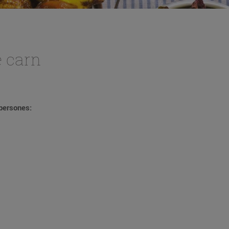
e carn
 persones: