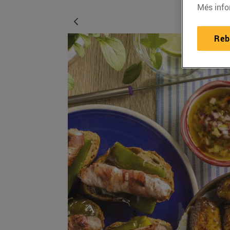
Més info
Reb