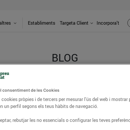
ltres
Establiments
Targeta Client
Incorpora't
BLOG
ceptes, consells nutricionals, informació d’actualitat
l consentiment de les Cookies
del nostre territori i molts altres temes.
 cookies pròpies i de tercers per mesurar l’ús del web i mostrar 
n un perfil segons els teus hàbits de navegació.
TAT
CONSELLS I HÀBITS SALUDABLES
ENERGIA
GASTRONOMIA
ptar, rebutjar les no essencials o configurar les teves preferènc