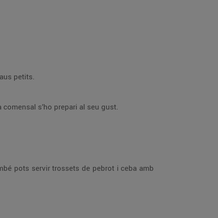
 i vedella a daus petits.
Escalfa l’oli per omplir la fondue i porta-la a la taula, juntament amb les salses i les carns, perquè cada comensal s’ho prepari al seu gust.