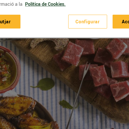
rmació a la
Política de Cookies.
utjar
Configurar
Ac