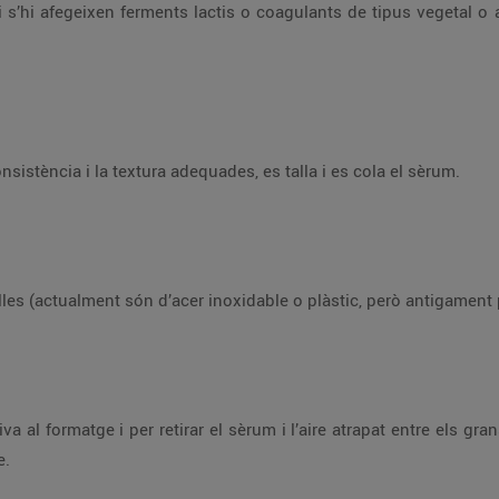
 i s’hi afegeixen ferments lactis o coagulants de tipus vegetal o
sistència i la textura adequades, es talla i es cola el sèrum.
les (actualment són d’acer inoxidable o plàstic, però antigament 
a al formatge i per retirar el sèrum i l’aire atrapat entre els gra
e.