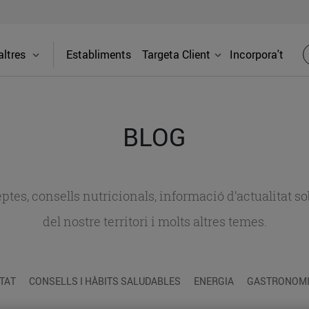
ltres
Establiments
Targeta Client
Incorpora't
BLOG
ceptes, consells nutricionals, informació d’actualitat
del nostre territori i molts altres temes.
TAT
CONSELLS I HÀBITS SALUDABLES
ENERGIA
GASTRONOMIA