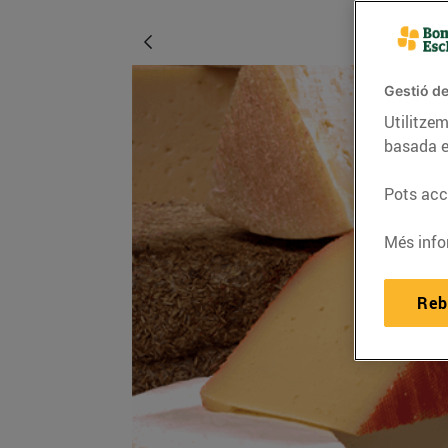
Gestió de
Utilitzem
basada e
Pots acce
Més info
Reb