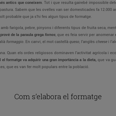
més antics que coneixem
. Tot i que resulta gairebé impossible de
 la pastura. Sabem que les ovelles van ser domesticades fa 12.000 a
olt probable que ja s’hi fes algun tipus de formatge.
b farigola, pebre, pinyons i diferents tipus de fruita seca, mentr
e
prové de la paraula grega
fornos
, que es feia servir per anomenar 
talià
formaggio
. En canvi, el mot castellà
queso
, l’anglès
cheese
i l’
na. Quan els ordes religiosos dominaven l’activitat agrícola i ec
 el formatge va adquirir una gran importància a la dieta,
que va gua
es, que es van fer molt populars entre la població.
Com s’elabora el formatge