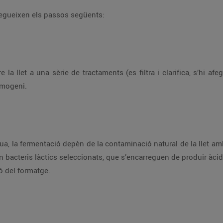
segueixen els passos següents:
la llet a una sèrie de tractaments (es filtra i clarifica, s’hi afe
omogeni.
ua, la fermentació depèn de la contaminació natural de la llet amb 
n bacteris làctics seleccionats, que s’encarreguen de produir àcid
ó del formatge.