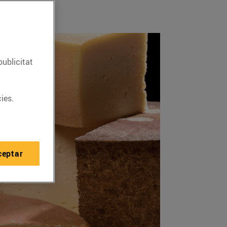
publicitat
ies.
ceptar