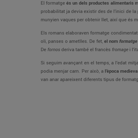
El formatge
és un dels productes alimentaris 
probabilitat ja devia existir des de l’inici de
munyien vaques per obtenir llet, així que és m
Els romans elaboraven formatge condimentat am
oli, panses o ametlles. De fet,
el nom
formatg
De
fornos
deriva també el francès
fromage
i l’i
Si seguim avançant en el temps, a l’edat mitja
podia menjar carn. Per això, a
l’època medieval
van anar apareixent diferents tipus de formatg