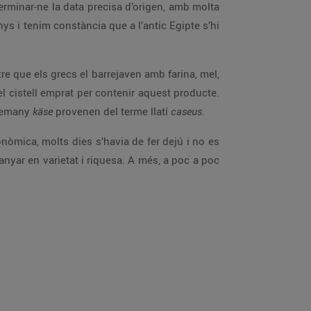
terminar-ne la data precisa d’origen, amb molta
nys i tenim constància que a l’antic Egipte s’hi
e que els grecs el barrejaven amb farina, mel,
el cistell emprat per contenir aquest producte.
alemany
käse
provenen del terme llatí
caseus
.
onòmica, molts dies s’havia de fer dejú i no es
nyar en varietat i riquesa. A més, a poc a poc