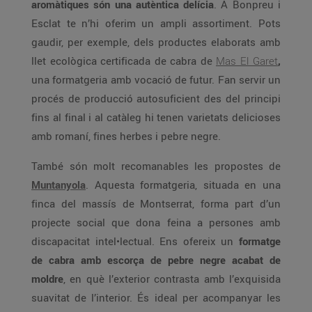
aromàtiques són una autèntica delícia
. A Bonpreu i
Esclat te n’hi oferim un ampli assortiment. Pots
gaudir, per exemple, dels productes elaborats amb
llet ecològica certificada de cabra de
Mas El Garet
,
una formatgeria amb vocació de futur. Fan servir un
procés de producció autosuficient des del principi
fins al final i al catàleg hi tenen varietats delicioses
amb romaní, fines herbes i pebre negre.
També són molt recomanables les propostes de
Muntanyola
. Aquesta formatgeria, situada en una
finca del massís de Montserrat, forma part d’un
projecte social que dona feina a persones amb
discapacitat intel•lectual. Ens ofereix un
formatge
de cabra amb escorça de pebre negre acabat de
moldre
, en què l’exterior contrasta amb l’exquisida
suavitat de l’interior. És ideal per acompanyar les