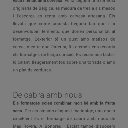
vaca i rentat amb cervesa
. Es fa seguint una fórmula
originària de Bèlgica: es madura de tres a sis mesos
i l’escorça es renta amb cervesa artesana. Els
llevats que conté aquesta beguda fan que s’hi
desenvolupin ferments, que donen personalitat al
formatge. L’exterior té un gust amb matisos de
cereal, mentre que l’interior, fi i cremós, ens recorda
els formatges de llarga curació. Es recomana tastar-
lo calent, lleugerament fos sobre una torrada o amb
un plat de verdures.
De cabra amb nous
Els formatges solen combinar molt bé amb la fruita
seca.
Per als amants d’aquest maridatge, una opció
excel•lent és el formatge de cabra amb nous de
Mas Rovira. A Bonpreu i Esclat també disposem