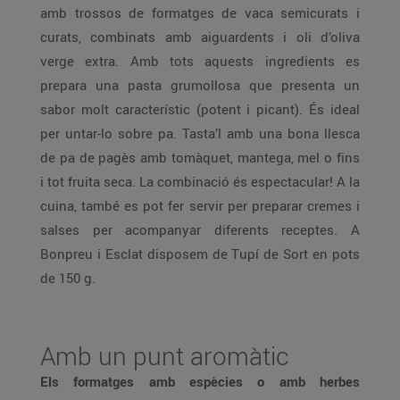
amb trossos de formatges de vaca semicurats i
curats, combinats amb aiguardents i oli d’oliva
verge extra. Amb tots aquests ingredients es
prepara una pasta grumollosa que presenta un
sabor molt característic (potent i picant). És ideal
per untar-lo sobre pa. Tasta’l amb una bona llesca
de pa de pagès amb tomàquet, mantega, mel o fins
i tot fruita seca. La combinació és espectacular! A la
cuina, també es pot fer servir per preparar cremes i
salses per acompanyar diferents receptes. A
Bonpreu i Esclat disposem de Tupí de Sort en pots
de 150 g.
Amb un punt aromàtic
Els formatges amb espècies o amb herbes