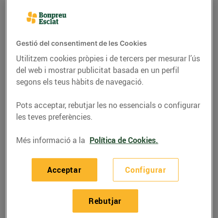
Molts elaboradors de formatges imprimeixen un
caràcter personal o específic a alguns dels seus
Gestió del consentiment de les Cookies
productes. Per això
parlem de formatges especials
Utilitzem cookies pròpies i de tercers per mesurar l’ús
per referir-nos als que tenen una personalitat pròpia
i
del web i mostrar publicitat basada en un perfil
es distingeixen de les varietats més clàssiques i
segons els teus hàbits de navegació.
tradicionals.
Pots acceptar, rebutjar les no essencials o configurar
les teves preferències.
Més informació a la
Política de Cookies.
4.000 tipus de formatges
diferents
Acceptar
Configurar
Els formatges han anat transformant-se durant milers
Rebutjar
d’anys
, gràcies a la saviesa i l’experiència dels