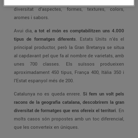
mestres formatgers, i han adquirit una infinita
diversitat d’aspectes, formes, textures, colors,
aromes i sabors.
Avui dia,
a tot el món es comptabilitzen uns 4.000
tipus de formatges diferents
. Estats Units n’és el
principal productor, però la Gran Bretanya se situa
al capdavant pel que fa al nombre de varietats, amb
unes 700 classes. Els suïssos produeixen
aproximadament 450 tipus, França 400, Itàlia 350 i
l’Estat espanyol més de 200.
Catalunya no es queda enrere.
Si fem un volt pels
racons de la geografia catalana, descobrirem la gran
diversitat de formatges que ens ofereix el territori
. En
molts casos són propostes amb un toc diferencial,
que les converteix en úniques.