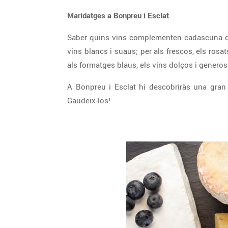
Maridatges a Bonpreu i Esclat
Saber quins vins complementen cadascuna de 
vins blancs i suaus; per als frescos, els rosa
als formatges blaus, els vins dolços i generoso
A Bonpreu i Esclat hi descobriràs una gran v
Gaudeix-los!