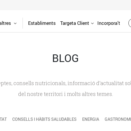
ltres
Establiments
Targeta Client
Incorpora't
BLOG
ceptes, consells nutricionals, informació d’actualitat
del nostre territori i molts altres temes.
TAT
CONSELLS I HÀBITS SALUDABLES
ENERGIA
GASTRONOMIA