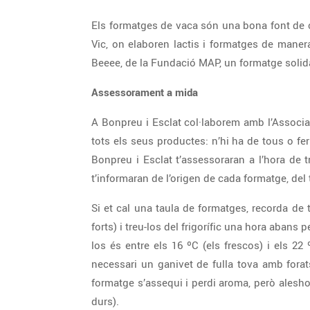
Els formatges de vaca són una bona font de c
Vic, on elaboren lactis i formatges de man
Beeee, de la Fundació MAP, un formatge solid
Assessorament a mida
A Bonpreu i Esclat col·laborem amb l’Associ
tots els seus productes: n’hi ha de tous o fe
Bonpreu i Esclat t’assessoraran a l’hora de t
t’informaran de l’origen de cada formatge, del 
Si et cal una taula de formatges, recorda de t
forts) i treu-los del frigorífic una hora abans
los és entre els 16 ºC (els frescos) i els 22
necessari un ganivet de fulla tova amb forats
formatge s’assequi i perdi aroma, però aleshor
durs).