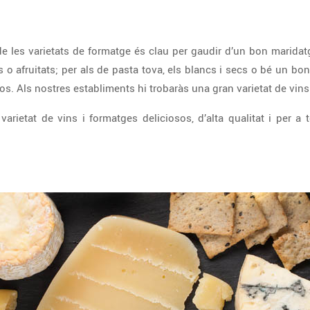
les varietats de formatge és clau per gaudir d’un bon maridatge
ts o afruitats; per als de pasta tova, els blancs i secs o bé un bo
s. Als nostres establiments hi trobaràs una gran varietat de vins d
arietat de vins i formatges deliciosos, d’alta qualitat i per a 