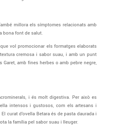
. També millora els símptomes relacionats amb
na bona font de salut.
, que vol promocionar els formatges elaborats
e textura cremosa i sabor suau, i amb un punt
as Garet, amb fines herbes o amb pebre negre,
acrominerals, i és molt digestiva. Per això es
ella intensos i gustosos, com els artesans i
El curat d’ovella Betara és de pasta daurada i
ta la família pel sabor suau i lleuger.