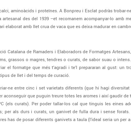
alci, aminoàcids i proteïnes. A Bonpreu i Esclat podràs trobar-
era artesanal des del 1939 –et recomanem acompanyar-lo amb me
ari elaborat amb llet crua de vaca que es deixa madurar en cambr
ació Catalana de Ramaders i Elaboradors de Formatges Artesans
rms, grassos o magres, tendres o curats, de sabor suau o intens..
riar el formatge que més t’agradi i te’l prepararan al gust: un tr
tipus de llet i del temps de curació.
riar-ne entre cinc i set varietats diferents (que hi hagi diversita
 per aconseguir que puguin treure totes les aromes i així gaudir de 
 ºC (els curats). Per poder tallar-los cal que tinguis les eines 
; per als durs i curats, un ganivet de fulla dura i sense forats.
es has de posar diferents ganivets a taula (l’ideal seria un per 