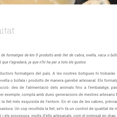
itat
t de formatges de km 0 produïts amb llet de cabra, ovella, vaca o búf
 que t’agradarà, ja que n’hi ha per a tots els gustos.
ductors formatgers del país. A les nostres botigues hi trobarà
 ovella o búfala i produïts de manera gairebé artesanal. Els form
ció: des de l’alimentació dels animals fins a l’embalatge, pas
er exemple, compta amb dues generacions de mestres artesans fo
n la llet més exquisida de l’entorn. En el cas de les cabres, prèvi
pastura. Un cop recollida la llet, se’n fa un control de qualitat de
i els processos, molts d’ells artesanals, com el premsat en drap 