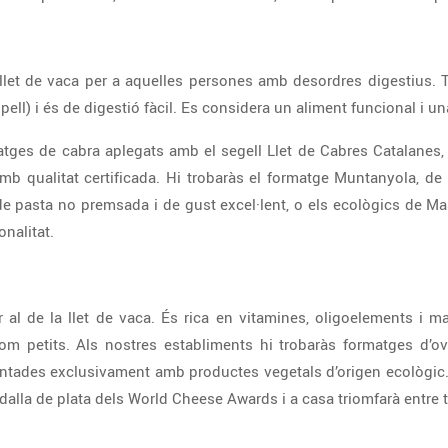
a llet de vaca per a aquelles persones amb desordres digestius
pell) i és de digestió fàcil. Es considera un aliment funcional i u
atges de cabra aplegats amb el segell Llet de Cabres Catalanes
mb qualitat certificada. Hi trobaràs el formatge Muntanyola, d
 de pasta no premsada i de gust excel·lent, o els ecològics de M
nalitat.
or al de la llet de vaca. És rica en vitamines, oligoelements i m
com petits. Als nostres establiments hi trobaràs formatges d’ov
mentades exclusivament amb productes vegetals d’origen ecològic. 
alla de plata dels World Cheese Awards i a casa triomfarà entre to