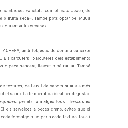
ne nombroses varietats, com el mató Ubach, de
l o fruita seca–. També pots optar pel Muuu
es durant vuit setmanes.
, ACREFA, amb l’objectiu de donar a conèixer
. Els xarcuters i xarcuteres dels establiments
os o peça sencera, llescat o bé ratllat. També
t de textures, de llets i de sabors suaus a més
tot el sabor. La temperatura ideal per degustar-
adequades: per als formatges tous i frescos és
 Si els serveixes a peces grans, evites que el
a cada formatge o un per a cada textura: tous i