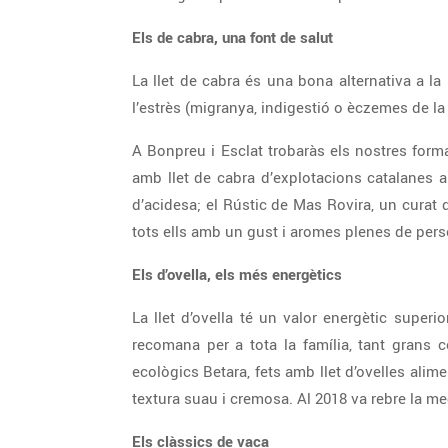
Els de cabra, una font de salut
La llet de cabra és una bona alternativa a l
l’estrès (migranya, indigestió o èczemes de la 
A Bonpreu i Esclat trobaràs els nostres form
amb llet de cabra d’explotacions catalanes a
d’acidesa; el Rústic de Mas Rovira, un curat
tots ells amb un gust i aromes plenes de perso
Els d’ovella, els més energètics
La llet d’ovella té un valor energètic superi
recomana per a tota la família, tant grans 
ecològics Betara, fets amb llet d’ovelles ali
textura suau i cremosa. Al 2018 va rebre la med
Els clàssics de vaca