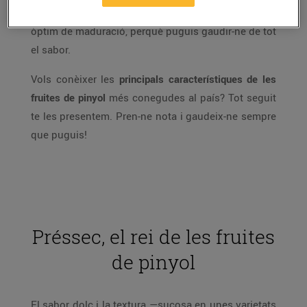
de proximitat
, collida a prop de casa i en el punt
òptim de maduració, perquè puguis gaudir-ne de tot
el sabor.
Vols conèixer les
principals característiques de les
fruites de pinyol
més conegudes al país? Tot seguit
te les presentem. Pren-ne nota i gaudeix-ne sempre
que puguis!
Préssec, el rei de les fruites
de pinyol
El sabor dolç i la textura —sucosa en unes varietats