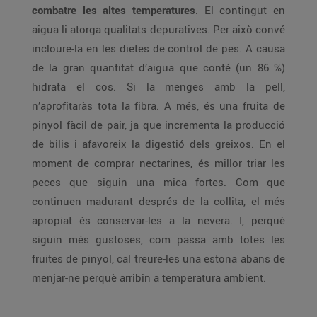
combatre les altes temperatures
. El contingut en
aigua li atorga qualitats depuratives. Per això convé
incloure-la en les dietes de control de pes. A causa
de la gran quantitat d’aigua que conté (un 86 %)
hidrata el cos. Si la menges amb la pell,
n’aprofitaràs tota la fibra. A més, és una fruita de
pinyol fàcil de pair, ja que incrementa la producció
de bilis i afavoreix la digestió dels greixos. En el
moment de comprar nectarines, és millor triar les
peces que siguin una mica fortes. Com que
continuen madurant després de la collita, el més
apropiat és conservar-les a la nevera. I, perquè
siguin més gustoses, com passa amb totes les
fruites de pinyol, cal treure-les una estona abans de
menjar-ne perquè arribin a temperatura ambient.