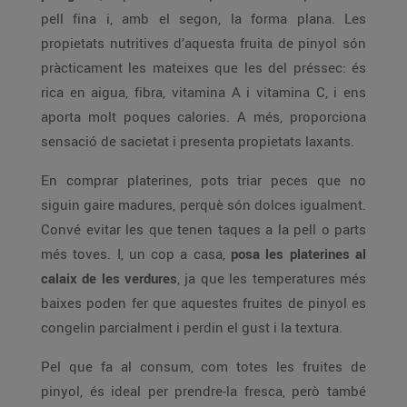
pell fina i, amb el segon, la forma plana. Les
propietats nutritives d’aquesta fruita de pinyol són
pràcticament les mateixes que les del préssec: és
rica en aigua, fibra, vitamina A i vitamina C, i ens
aporta molt poques calories. A més, proporciona
sensació de sacietat i presenta propietats laxants.
En comprar platerines, pots triar peces que no
siguin gaire madures, perquè són dolces igualment.
Convé evitar les que tenen taques a la pell o parts
més toves. I, un cop a casa,
posa les platerines al
calaix de les verdures
, ja que les temperatures més
baixes poden fer que aquestes fruites de pinyol es
congelin parcialment i perdin el gust i la textura.
Pel que fa al consum, com totes les fruites de
pinyol, és ideal per prendre-la fresca, però també