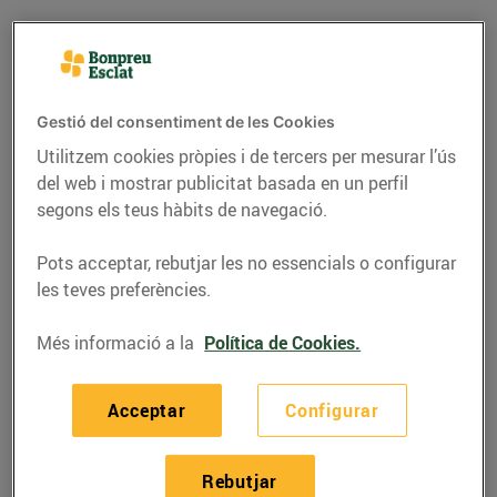
Fruita de pinyol:
hidratant i plena de
Gestió del consentiment de les Cookies
sabor
Utilitzem cookies pròpies i de tercers per mesurar l’ús
del web i mostrar publicitat basada en un perfil
segons els teus hàbits de navegació.
Els préssecs, els paraguaians, les nectarines, les
platerines… són alguns dels representants més
Pots acceptar, rebutjar les no essencials o configurar
les teves preferències.
destacats de la gran família de les fruites de pinyol.
Es tracta de fruites que
presenten una única llavor,
Més informació a la
Política de Cookies.
envoltada d’una estructura protectora
. A més de tenir
un gust deliciós, ens aporten un munt de propietats
beneficioses per a la salut.
Acceptar
Configurar
A les fruiteries de Bonpreu i Esclat i al nostre
Rebutjar
supermercat Esclat Online
hi
trobaràs fruita de pinyol