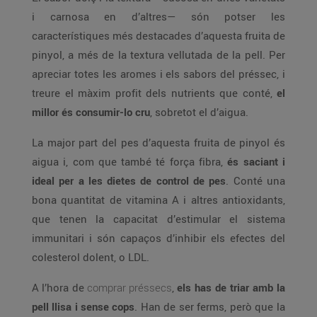
i carnosa en d’altres— són potser les
característiques més destacades d’aquesta fruita de
pinyol, a més de la textura vellutada de la pell. Per
apreciar totes les aromes i els sabors del préssec, i
treure el màxim profit dels nutrients que conté,
el
millor és consumir-lo cru
, sobretot el d’aigua.
La major part del pes d’aquesta fruita de pinyol és
aigua i, com que també té força fibra,
és saciant i
ideal per a les dietes de control de pes
. Conté una
bona quantitat de vitamina A i altres antioxidants,
que tenen la capacitat d’estimular el sistema
immunitari i són capaços d’inhibir els efectes del
colesterol dolent, o LDL.
A l’hora de
comprar préssecs
,
els has de triar amb la
pell llisa i sense cops
. Han de ser ferms, però que la