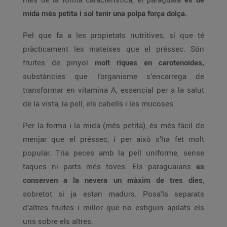
mida més petita i sol tenir una polpa força dolça.
Pel que fa a les propietats nutritives, sí que té
pràcticament les mateixes que el préssec. Són
fruites de pinyol
molt riques en carotenoides,
substàncies que l’organisme s’encarrega de
transformar en vitamina A, essencial per a la salut
de la vista, la pell, els cabells i les mucoses.
Per la forma i la mida (més petita), és més fàcil de
menjar que el préssec, i per això s’ha fet molt
popular. Tria peces amb la pell uniforme, sense
taques ni parts més toves. Els paraguaians
es
conserven a la nevera un màxim de tres dies
,
sobretot si ja estan madurs. Posa’ls separats
d’altres fruites i millor que no estiguin apilats els
uns sobre els altres.