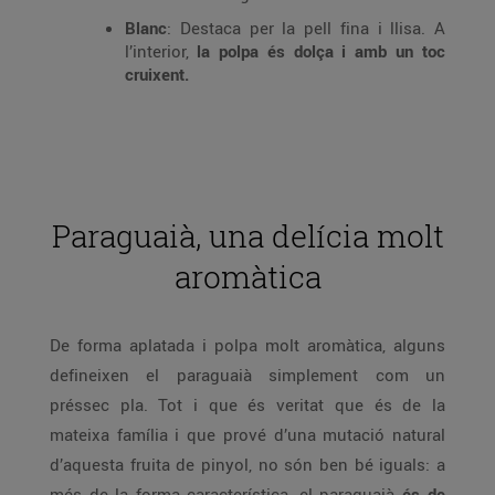
Blanc
: Destaca per la pell fina i llisa. A
l’interior,
la polpa és dolça i amb un toc
cruixent.
Paraguaià, una delícia molt
aromàtica
De forma aplatada i polpa molt aromàtica, alguns
defineixen el paraguaià simplement com un
préssec pla. Tot i que és veritat que és de la
mateixa família i que prové d’una mutació natural
d’aquesta fruita de pinyol, no són ben bé iguals: a
més de la forma característica, el paraguaià
és de