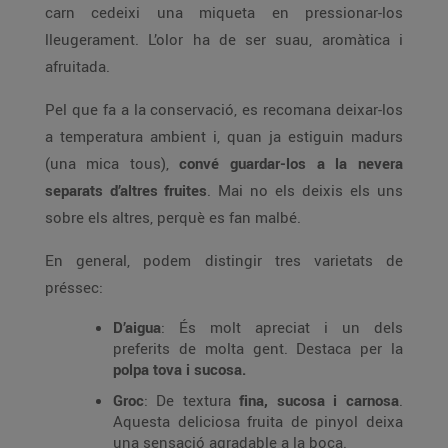
carn cedeixi una miqueta en pressionar-los
lleugerament. L’olor ha de ser suau, aromàtica i
afruitada.
Pel que fa a la conservació, es recomana deixar-los
a temperatura ambient i, quan ja estiguin madurs
(una mica tous),
convé guardar-los a la nevera
separats d’altres fruites
. Mai no els deixis els uns
sobre els altres, perquè es fan malbé.
En general, podem distingir tres varietats de
préssec:
D’aigua
: És molt apreciat i un dels
preferits de molta gent. Destaca per la
polpa tova i sucosa.
Groc
: De textura
fina, sucosa i carnosa
.
Aquesta deliciosa fruita de pinyol deixa
una sensació agradable a la boca.