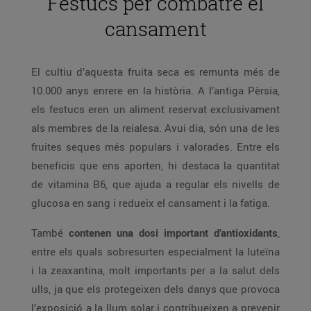
Festucs per combatre el
cansament
El cultiu d’aquesta fruita seca es remunta més de
10.000 anys enrere en la història. A l’antiga Pèrsia,
els festucs eren un aliment reservat exclusivament
als membres de la reialesa. Avui dia, són una de les
fruites seques més populars i valorades. Entre els
beneficis que ens aporten, hi destaca la quantitat
de vitamina B6, que ajuda a regular els nivells de
glucosa en sang i redueix el cansament i la fatiga.
També
contenen una dosi important d’antioxidants
,
entre els quals sobresurten especialment la luteïna
i la zeaxantina, molt importants per a la salut dels
ulls, ja que els protegeixen dels danys que provoca
l’exposició a la llum solar i contribueixen a prevenir