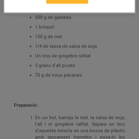
Ingredients per a 4 persones
500 g de gambes
1 bròquil
150 g de mel
1/4 de tassa de salsa de soja
Un tros de gingebre ratllat
2 grans d'all picats
75 g de nous pacanes
Preparació:
En un bol, barreja la mel, la salsa de soja,
l'all i el gingebre ratllat. Separa un terç
d'aquesta mescla en una bossa de plàstic
amb tancament hermètic i posa-hi les