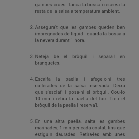
gambes crues. Tanca la bossa i reserva la
resta de la salsa a temperatura ambient.
Assegura't que les gambes queden ben
impregnades de líquid i guarda la bossa a
la nevera durant 1 hora.
Neteja bé el bròquil i separa'l en
branquetes.
Escalfa la paella i afegeix-hi tres
cullerades de la salsa reservada. Deixa
que s'esclafi i posa-hi el bròquil. Cou-lo
10 min i retira la paella del foc. Treu el
bròquil de la paella i reserva'l.
En una altra paella, salta les gambes
marinades, 1 min per cada costat, fins que
estiguin daurades. Retira-les amb unes