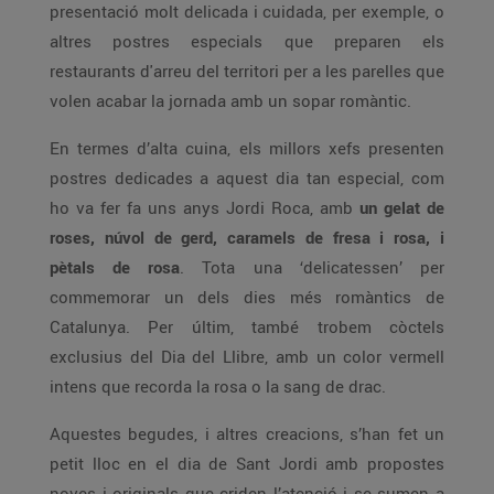
presentació molt delicada i cuidada, per exemple, o
altres postres especials que preparen els
restaurants d'arreu del territori per a les parelles que
volen acabar la jornada amb un sopar romàntic.
En termes d’alta cuina, els millors xefs presenten
postres dedicades a aquest dia tan especial, com
ho va fer fa uns anys Jordi Roca, amb
un gelat de
roses, núvol de gerd, caramels de fresa i rosa, i
pètals de rosa
. Tota una ‘delicatessen’ per
commemorar un dels dies més romàntics de
Catalunya. Per últim, també trobem còctels
exclusius del Dia del Llibre, amb un color vermell
intens que recorda la rosa o la sang de drac.
Aquestes begudes, i altres creacions, s’han fet un
petit lloc en el dia de Sant Jordi amb propostes
noves i originals que criden l’atenció i se sumen a