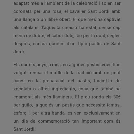
adaptat més a l’ambient de la celebració i solen ser
coronats per una rosa, el cavaller Sant Jordi amb
una llança o un llibre obert. El que més ha captivat
als catalans d'aquesta creació ha estat, sense cap
mena de dubte, el sabor dolç, raó per la qual, segles
després, encara gaudim d’un típic pastís de Sant
Jordi.
Els darrers anys, a més, en algunes pastisseries han
volgut trencar el motlle de la tradició amb un petit
canvi en la preparació del pastís, farcint-lo de
xocolata o altres ingredients, cosa que també ha
enamorat als més llaminers. El preu ronda els 30€
per quilo, ja que és un pastís que necessita temps,
esforç i, per altra banda, es ven exclusivament en
un dia de commemoració tan important com és
Sant Jordi.