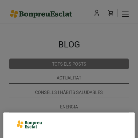
BLOG
TOTS ELS POSTS
ACTUALITAT
CONSELLS I HÀBITS SALUDABLES
ENERGIA
GASTRONOMIA I TRADICIONS
RECEPTES