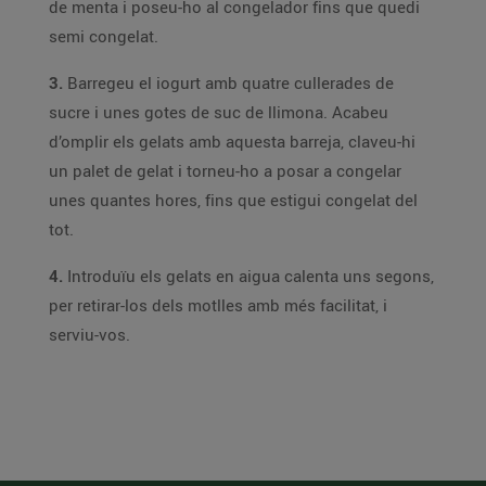
de menta i poseu-ho al congelador fins que quedi
semi congelat.
3.
Barregeu el iogurt amb quatre cullerades de
sucre i unes gotes de suc de llimona. Acabeu
d’omplir els gelats amb aquesta barreja, claveu-hi
un palet de gelat i torneu-ho a posar a congelar
unes quantes hores, fins que estigui congelat del
tot.
4.
Introduïu els gelats en aigua calenta uns segons,
per retirar-los dels motlles amb més facilitat, i
serviu-vos.