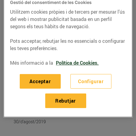
Gestió del consentiment de les Cookies
Utilitzem cookies pròpies i de tercers per mesurar l’ús
del web i mostrar publicitat basada en un perfil
segons els teus hàbits de navegació.
Pots acceptar, rebutjar les no essencials o configurar
les teves preferències.
Més informació a la
Política de Cookies.
Acceptar
Configurar
RECEPTES
Recepta de gelats de
Rebutjar
síndria i iogurt
30/d’agost/2019