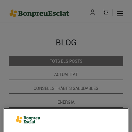
BLOG
TOTS ELS POSTS
ACTUALITAT
CONSELLS I HÀBITS SALUDABLES
ENERGIA
GASTRONOMIA I TRADICIONS
RECEPTES