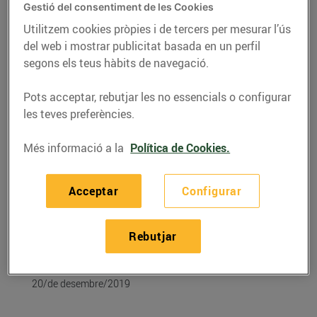
Gestió del consentiment de les Cookies
Utilitzem cookies pròpies i de tercers per mesurar l’ús
del web i mostrar publicitat basada en un perfil
segons els teus hàbits de navegació.
Pots acceptar, rebutjar les no essencials o configurar
les teves preferències.
Més informació a la
Política de Cookies.
Acceptar
Configurar
RECEPTES
Recepta de gotet de
Rebutjar
Nadal
20/de desembre/2019