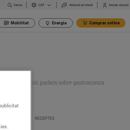
Cerca
Atenció al client
Iniciar sessió
CAT
Mobilitat
Energia
Comprar online
 sobre alimentació, parlem sobre gastronomia
publicitat
 I TRADICIONS
RECEPTES
ies.