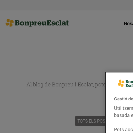
Nosa
Al blog de Bonpreu i Esclat, pots trobar re
Gestió de
Utilitzem
basada e
TOTS ELS POSTS
ACTUALI
Pots acce