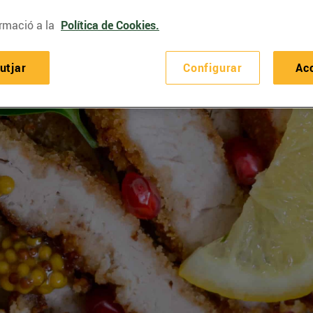
rmació a la
Política de Cookies.
utjar
Configurar
Ac