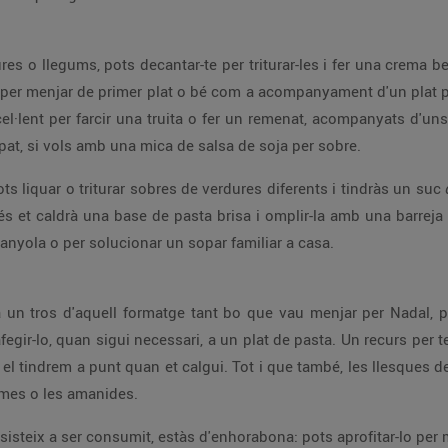
res o llegums, pots decantar-te per triturar-les i fer una crema b
at per menjar de primer plat o bé com a acompanyament d'un plat p
·lent per farcir una truita o fer un remenat, acompanyats d'uns
at, si vols amb una mica de salsa de soja per sobre.
s liquar o triturar sobres de verdures diferents i tindràs un suc
més et caldrà una base de pasta brisa i omplir-la amb una barreja 
manyola o per solucionar un sopar familiar a casa.
ra un tros d'aquell formatge tant bo que vau menjar per Nadal, 
 afegir-lo, quan sigui necessari, a un plat de pasta. Un recurs pe
a el tindrem a punt quan et calgui. Tot i que també, les llesques d
remes o les amanides.
esisteix a ser consumit, estàs d'enhorabona: pots aprofitar-lo per