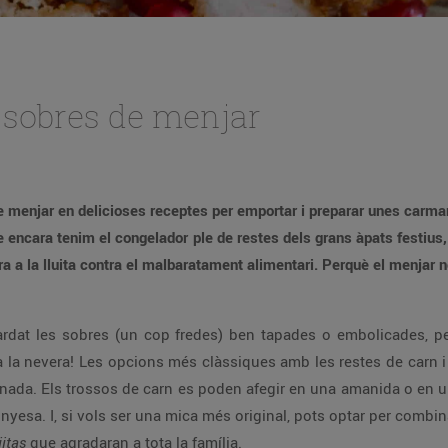
s sobres de menjar
e menjar en delicioses receptes per emportar i preparar unes carman
ue encara tenim el congelador ple de restes dels grans àpats festius,
ra a la lluita contra el malbaratament alimentari. Perquè el menjar n
rdat les sobres (un cop fredes) ben tapades o embolicades, p
s a la nevera! Les opcions més clàssiques amb les restes de carn 
anada. Els trossos de carn es poden afegir en una amanida o en u
esa. I, si vols ser una mica més original, pots optar per combinar
jitas
que agradaran a tota la família.