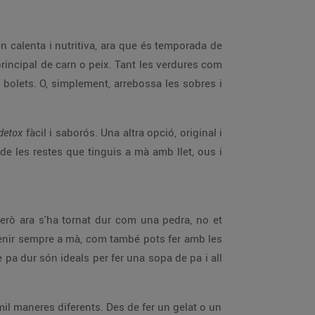
en calenta i nutritiva, ara que és temporada de
rincipal de carn o peix. Tant les verdures com
 bolets. O, simplement, arrebossa les sobres i
detox
fàcil i saborós. Una altra opció, original i
de les restes que tinguis a mà amb llet, ous i
però ara s'ha tornat dur com una pedra, no et
r tenir sempre a mà, com també pots fer amb les
e pa dur són ideals per fer una sopa de pa i all
 mil maneres diferents. Des de fer un gelat o un