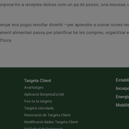
 incorporar-ho a receptes dolces com un pa de pessic, una mousse
e menjar ens pugui resultar divertit —per aprendre a cuinar noves 
atament alimentari passa per planificar bé les compres, organitzar
'hora.
Establ
Targeta Client
Avantatges
Incorpo
Aplicació BonpreuEsclat
Energi
Fes-te la targeta
Mobilit
Targeta vinculada
Renovació de Targeta Client
Modificació dades Targeta Client
Sol·licitud de facturació