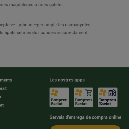
, unes magdalenes o unes galetes.
receptes— i pràctic —per omplir les carmanyoles
 els àpats setmanals i conservar correctament
Les nostres apps
iments
ra't
a
at
Serveis d'entrega de compra online