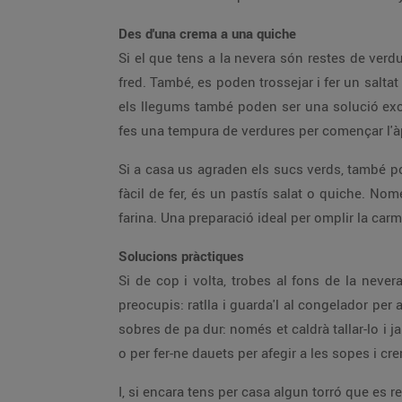
Des d'una crema a una quiche
Si el que tens a la nevera són restes de verdu
fred. També, es poden trossejar i fer un salt
els llegums també poden ser una solució excel
fes una tempura de verdures per començar l'àp
Si a casa us agraden els sucs verds, també pot
fàcil de fer, és un pastís salat o quiche. No
farina. Una preparació ideal per omplir la car
Solucions pràctiques
Si de cop i volta, trobes al fons de la neve
preocupis: ratlla i guarda'l al congelador per
sobres de pa dur: només et caldrà tallar-lo i j
o per fer-ne dauets per afegir a les sopes i c
I, si encara tens per casa algun torró que es r