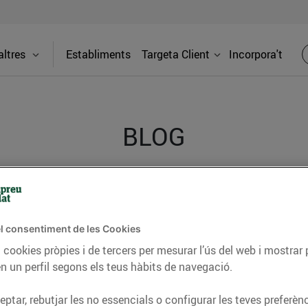
ltres
Establiments
Targeta Client
Incorpora't
BLOG
ceptes, consells nutricionals, informació d’actualitat
del nostre territori i molts altres temes.
l consentiment de les Cookies
 cookies pròpies i de tercers per mesurar l’ús del web i mostrar 
n un perfil segons els teus hàbits de navegació.
TAT
CONSELLS I HÀBITS SALUDABLES
ENERGIA
GASTRONOMIA
ptar, rebutjar les no essencials o configurar les teves preferènc