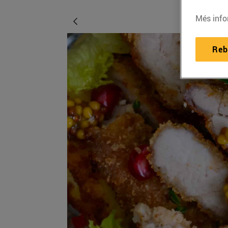
Més info
Reb