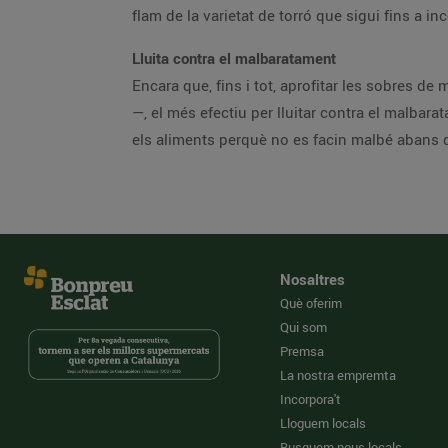
flam de la varietat de torró que sigui fins a
Lluita contra el malbaratament
Encara que, fins i tot, aprofitar les sobres d
—, el més efectiu per lluitar contra el malbar
els aliments perquè no es facin malbé abans d
Nosaltres
Què oferim
Qui som
Premsa
La nostra empremta
Incorpora't
Lloguem locals
Busquem nous locals