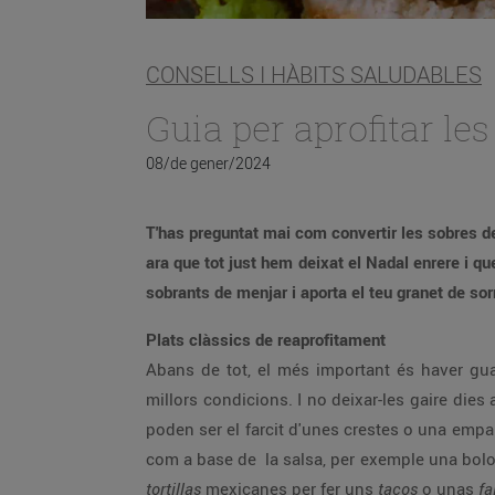
CONSELLS I HÀBITS SALUDABLES
Guia per aprofitar le
08/de gener/2024
T'has preguntat mai com convertir les sobres d
ara que tot just hem deixat el Nadal enrere i q
sobrants de menjar i aporta el teu granet de sor
Plats clàssics de reaprofitament
Abans de tot, el més important és haver gua
millors condicions. I no deixar-les gaire die
poden ser el farcit d'unes crestes o una emp
com a base de la salsa, per exemple una bolony
tortillas
mexicanes per fer uns
tacos
o unas
fa