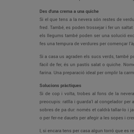
Des d'una crema a una quiche
Si el que tens a la nevera són restes de verdu
fred. També, es poden trossejar i fer un salt
els llegums també poden ser una solució excel
fes una tempura de verdures per començar l'àp
Si a casa us agraden els sucs verds, també pot
fàcil de fer, és un pastís salat o quiche. No
farina. Una preparació ideal per omplir la car
Solucions pràctiques
Si de cop i volta, trobes al fons de la neve
preocupis: ratlla i guarda'l al congelador per
sobres de pa dur: només et caldrà tallar-lo i j
o per fer-ne dauets per afegir a les sopes i c
I, si encara tens per casa algun torró que es r