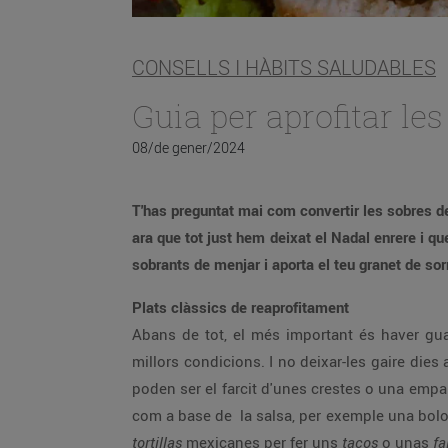
CONSELLS I HÀBITS SALUDABLES
Guia per aprofitar le
08/de gener/2024
T'has preguntat mai com convertir les sobres d
ara que tot just hem deixat el Nadal enrere i q
sobrants de menjar i aporta el teu granet de sor
Plats clàssics de reaprofitament
Abans de tot, el més important és haver gua
millors condicions. I no deixar-les gaire die
poden ser el farcit d'unes crestes o una emp
com a base de la salsa, per exemple una bolony
tortillas
mexicanes per fer uns
tacos
o unas
fa