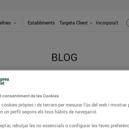
ltres
Establiments
Targeta Client
Incorpora't
BLOG
ceptes, consells nutricionals, informació d’actualitat
del nostre territori i molts altres temes.
l consentiment de les Cookies
 cookies pròpies i de tercers per mesurar l’ús del web i mostrar 
n un perfil segons els teus hàbits de navegació.
TAT
CONSELLS I HÀBITS SALUDABLES
ENERGIA
GASTRONOMIA
ptar, rebutjar les no essencials o configurar les teves preferènc