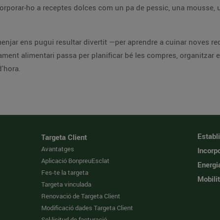
 incorporar-ho a receptes dolces com un pa de pessic, una mousse
e menjar ens pugui resultar divertit —per aprendre a cuinar noves 
atament alimentari passa per planificar bé les compres, organitzar
'hora.
Establ
Targeta Client
Avantatges
Incorpo
Aplicació BonpreuEsclat
Energi
Fes-te la targeta
Mobilit
Targeta vinculada
Renovació de Targeta Client
Modificació dades Targeta Client
Sol·licitud de facturació