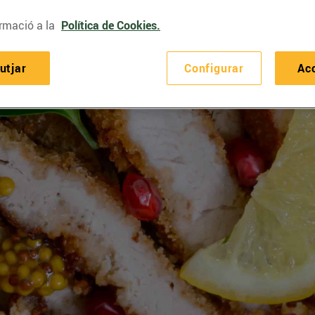
rmació a la
Política de Cookies.
utjar
Configurar
Ac