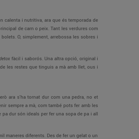
en calenta i nutritiva, ara que és temporada de
rincipal de carn o peix. Tant les verdures com
 bolets. O, simplement, arrebossa les sobres i
detox
fàcil i saborós. Una altra opció, original i
de les restes que tinguis a mà amb llet, ous i
però ara s'ha tornat dur com una pedra, no et
r tenir sempre a mà, com també pots fer amb les
e pa dur són ideals per fer una sopa de pa i all
 mil maneres diferents. Des de fer un gelat o un