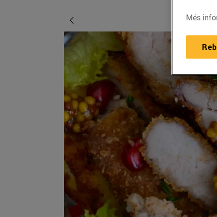
Més info
Reb