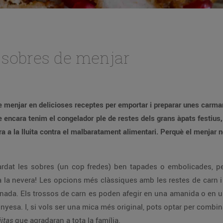
s sobres de menjar
e menjar en delicioses receptes per emportar i preparar unes carman
ue encara tenim el congelador ple de restes dels grans àpats festius,
ra a la lluita contra el malbaratament alimentari. Perquè el menjar n
rdat les sobres (un cop fredes) ben tapades o embolicades, p
s a la nevera! Les opcions més clàssiques amb les restes de carn 
anada. Els trossos de carn es poden afegir en una amanida o en u
esa. I, si vols ser una mica més original, pots optar per combinar
jitas
que agradaran a tota la família.