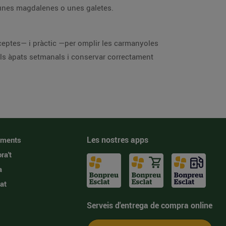
, unes magdalenes o unes galetes.
receptes— i pràctic —per omplir les carmanyoles
 els àpats setmanals i conservar correctament
Les nostres apps
iments
ra't
a
at
Serveis d'entrega de compra online