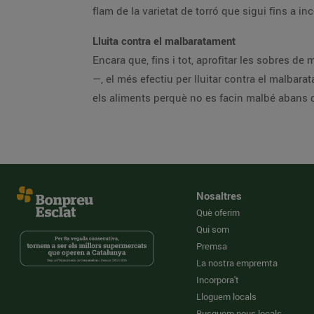
flam de la varietat de torró que sigui fins a
Lluita contra el malbaratament
Encara que, fins i tot, aprofitar les sobres d
—, el més efectiu per lluitar contra el malbar
els aliments perquè no es facin malbé abans d
Nosaltres
Què oferim
Qui som
Premsa
La nostra empremta
Incorpora't
Lloguem locals
Busquem nous locals