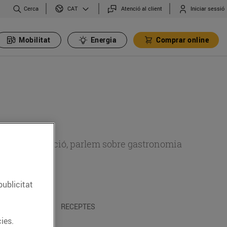
Cerca
Atenció al client
Iniciar sessió
CAT
Mobilitat
Energia
Comprar online
 sobre alimentació, parlem sobre gastronomia
publicitat
 I TRADICIONS
RECEPTES
ies.