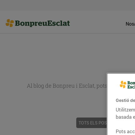
Nosa
Al blog de Bonpreu i Esclat, pots trobar re
Gestió de
Utilitzem
basada e
TOTS ELS POSTS
ACTUALI
Pots acce