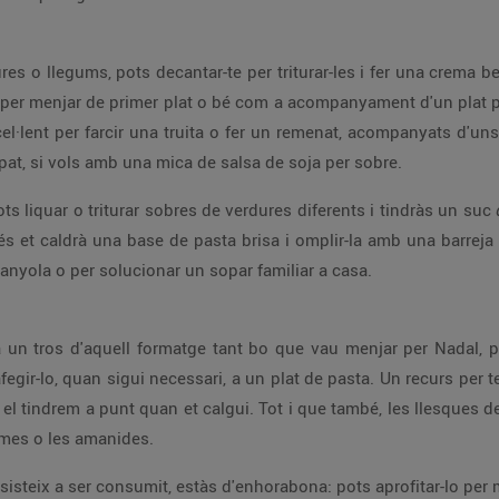
res o llegums, pots decantar-te per triturar-les i fer una crema b
at per menjar de primer plat o bé com a acompanyament d'un plat p
·lent per farcir una truita o fer un remenat, acompanyats d'uns
at, si vols amb una mica de salsa de soja per sobre.
s liquar o triturar sobres de verdures diferents i tindràs un suc
més et caldrà una base de pasta brisa i omplir-la amb una barreja 
manyola o per solucionar un sopar familiar a casa.
ra un tros d'aquell formatge tant bo que vau menjar per Nadal, 
 afegir-lo, quan sigui necessari, a un plat de pasta. Un recurs pe
a el tindrem a punt quan et calgui. Tot i que també, les llesques d
remes o les amanides.
esisteix a ser consumit, estàs d'enhorabona: pots aprofitar-lo per