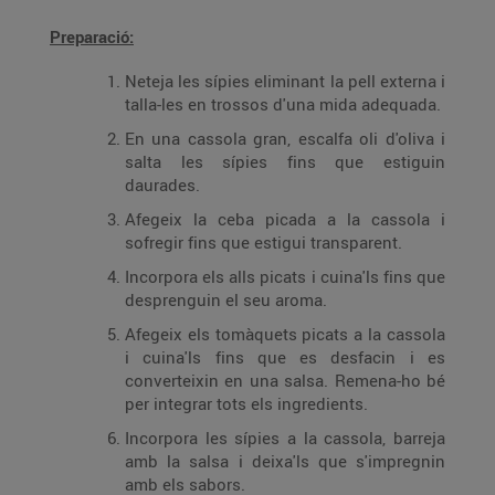
Preparació:
Neteja les sípies eliminant la pell externa i
talla-les en trossos d'una mida adequada.
En una cassola gran, escalfa oli d'oliva i
salta les sípies fins que estiguin
daurades.
Afegeix la ceba picada a la cassola i
sofregir fins que estigui transparent.
Incorpora els alls picats i cuina'ls fins que
desprenguin el seu aroma.
Afegeix els tomàquets picats a la cassola
i cuina'ls fins que es desfacin i es
converteixin en una salsa. Remena-ho bé
per integrar tots els ingredients.
Incorpora les sípies a la cassola, barreja
amb la salsa i deixa'ls que s'impregnin
amb els sabors.