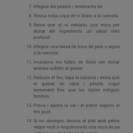
Afegeix els pèsols i remena-ho bé.
Aboca mitja copa de vi blanc a la cassola.
Deixa que el vi redueixi una mica per
donar als ingredients un sabor més
profund.
Afegeix una tassa de brou de peix o aigua
a la cassola.
Incorpora les fulles de llorer per donar
aromes subtils al guisat.
Redueix el foc, tapa la cassola i deixa que
el guisat de sípia i pèsols cogui
lentament fins que les sípies estiguin
tendres.
Prova i ajusta la sal i el pebre segons el
teu gust.
Si ho desitges, decora el plat amb pebre
negre molt o empolvora-hi una mica de pa