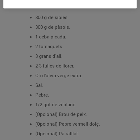
Ingredients:
800 g de sípies.
300 g de pèsols.
1 ceba picada.
2 tomàquets.
3 grans d'all.
2-3 fulles de llorer.
Oli d'oliva verge extra.
Sal.
Pebre.
1/2 got de vi blanc.
(Opcional) Brou de peix.
(Opcional) Pebre vermell dolç.
(Opcional) Pa ratllat.