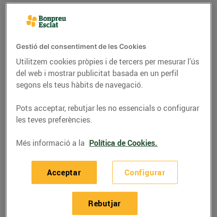
Gestió del consentiment de les Cookies
Utilitzem cookies pròpies i de tercers per mesurar l’ús
del web i mostrar publicitat basada en un perfil
segons els teus hàbits de navegació.
Pots acceptar, rebutjar les no essencials o configurar
les teves preferències.
RECEPTES
Més informació a la
Política de Cookies.
Guisat de sípia amb
Acceptar
Configurar
pèsols
13/de febrer/2024
Rebutjar