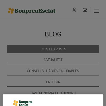
BLOG
TOTS ELS POSTS
ACTUALITAT
CONSELLS I HÀBITS SALUDABLES
ENERGIA
GASTRONOMIA I TRADICIONS
RECEPTES