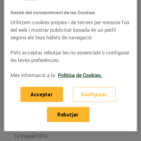
Gestió del consentiment de les Cookies
Utilitzem cookies pròpies i de tercers per mesurar l’ús
del web i mostrar publicitat basada en un perfil
segons els teus hàbits de navegació.
Pots acceptar, rebutjar les no essencials o configurar
les teves preferències.
Més informació a la
Política de Cookies.
ACTUALITAT
Acceptar
Configurar
Ha arribat ja el 20è
concurs de dibuix
Rebutjar
d’Esclat!
12/d’agost/2016