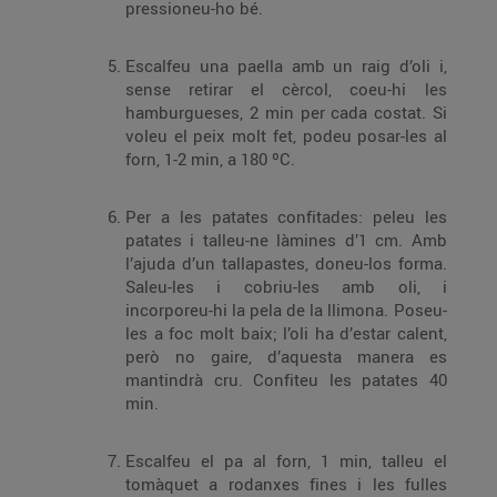
pressioneu-ho bé.
Escalfeu una paella amb un raig d’oli i,
sense retirar el cèrcol, coeu-hi les
hamburgueses, 2 min per cada costat. Si
voleu el peix molt fet, podeu posar-les al
forn, 1-2 min, a 180 ºC.
Per a les patates confitades: peleu les
patates i talleu-ne làmines d’1 cm. Amb
l’ajuda d’un tallapastes, doneu-los forma.
Saleu-les i cobriu-les amb oli, i
incorporeu-hi la pela de la llimona. Poseu-
les a foc molt baix; l’oli ha d’estar calent,
però no gaire, d’aquesta manera es
mantindrà cru. Confiteu les patates 40
min.
Escalfeu el pa al forn, 1 min, talleu el
tomàquet a rodanxes fines i les fulles