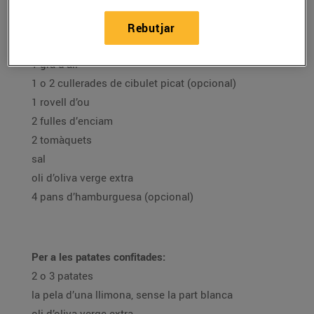
500 g de salmó fresc
1/2 porro (la part blanca)
Rebutjar
1/2 ceba
1 gra d’all
1 o 2 cullerades de cibulet picat (opcional)
1 rovell d’ou
2 fulles d’enciam
2 tomàquets
sal
oli d’oliva verge extra
4 pans d’hamburguesa (opcional)
Per a les patates confitades:
2 o 3 patates
la pela d’una llimona, sense la part blanca
oli d’oliva verge extra