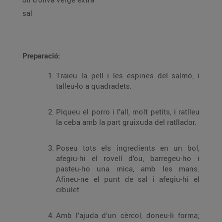
sal
Preparació:
Traieu la pell i les espines del salmó, i
talleu-lo a quadradets.
Piqueu el porro i l’all, molt petits, i ratlleu
la ceba amb la part gruixuda del ratllador.
Poseu tots els ingredients en un bol,
afegiu-hi el rovell d’ou, barregeu-ho i
pasteu-ho una mica, amb les mans.
Afineu-ne el punt de sal i afegiu-hi el
cibulet.
Amb l’ajuda d’un cèrcol, doneu-li forma;