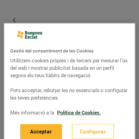
Gestió del consentiment de les Cookies
Utilitzem cookies pròpies i de tercers per mesurar l’ús
del web i mostrar publicitat basada en un perfil
segons els teus hàbits de navegació.
RECEPTES
Pots acceptar, rebutjar les no essencials o configurar
les teves preferències.
Hamburguesa de salmó
Més informació a la
Política de Cookies.
05/d’agost/2020
Acceptar
Configurar
Ingredients per a 4 persones: