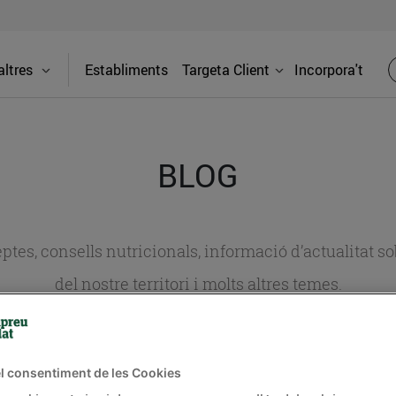
ltres
Establiments
Targeta Client
Incorpora't
BLOG
ceptes, consells nutricionals, informació d’actualitat
del nostre territori i molts altres temes.
TAT
CONSELLS I HÀBITS SALUDABLES
ENERGIA
GASTRONOMIA
l consentiment de les Cookies