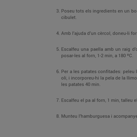
Poseu tots els ingredients en un bol, afegiu-hi el rovell d’ou, barregeu-ho i pasteu-ho un
cibulet.
Amb l’ajuda d’un cèrcol, doneu-li f
Escalfeu una paella amb un raig d’oli i, sense retirar el cèrcol, coeu-hi les hambu
posar-les al forn, 1-2 min, a 180 ºC.
Per a les patates confitades: peleu les patates i talleu-ne làmines d’1 cm. Amb l’ajuda d’un 
oli, i incorporeu-hi la pela de la llimona. Poseu-les a foc molt baix; l’oli ha d’estar calent, però no gaire, d’aquesta manera es mantindrà cru. Confiteu
les patates 40 min.
Munteu l’hamburguesa i acompanyeu