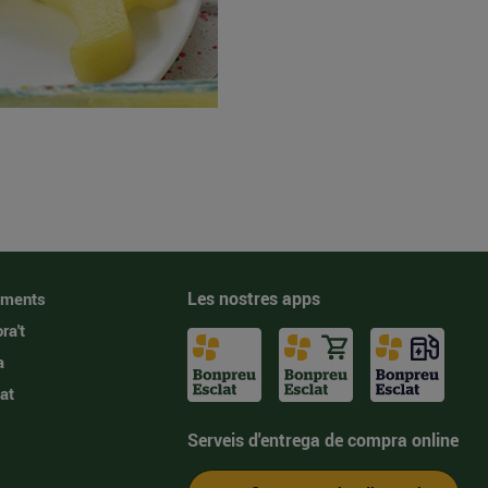
Les nostres apps
iments
ra't
a
at
Serveis d'entrega de compra online