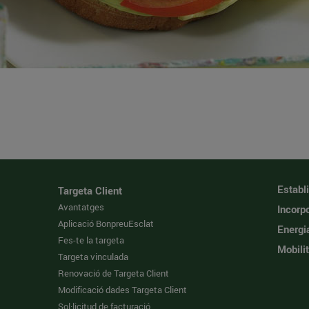
Establ
Targeta Client
Avantatges
Incorpo
Aplicació BonpreuEsclat
Energi
Fes-te la targeta
Mobilit
Targeta vinculada
Renovació de Targeta Client
Modificació dades Targeta Client
Sol·licitud de facturació