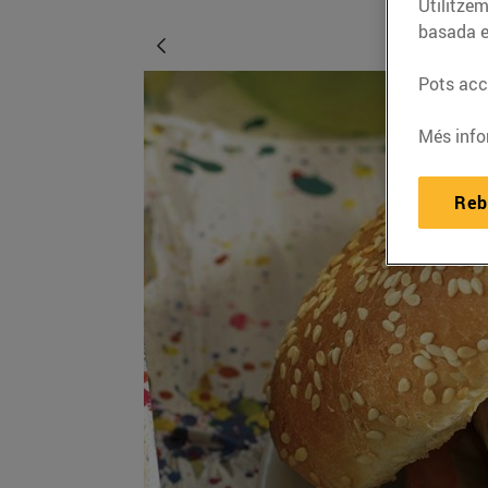
Utilitzem
basada e
Pots acce
Més info
Reb