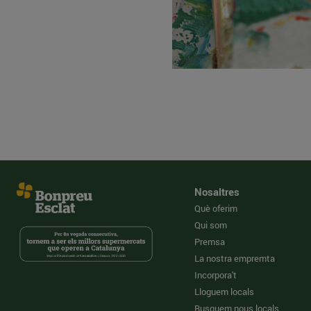
Nosaltres
Què oferim
Qui som
Premsa
La nostra empremta
Incorpora't
Lloguem locals
Busquem nous locals