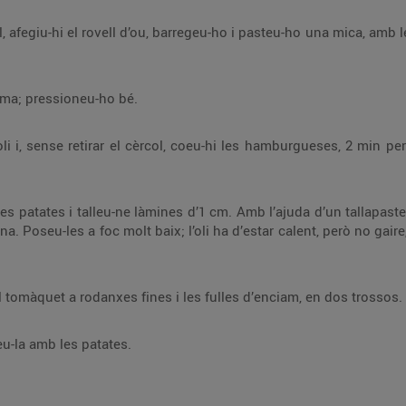
a mica, amb les mans. Afineu-ne el punt de sal i afegiu-hi el
orma; pressioneu-ho bé.
rgueses, 2 min per cada costat. Si voleu el peix molt fet, podeu
tallapastes, doneu-los forma. Saleu-les i cobriu-les amb
Escalfeu el pa al forn, 1 min, talleu el tomàquet a rodanxes fines i les fulles d’enciam, en dos trossos.
-la amb les patates.