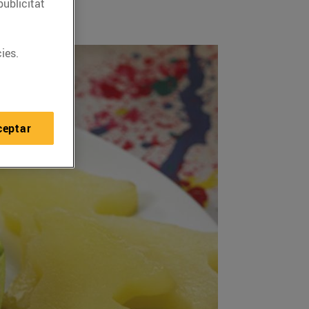
publicitat
ies.
ceptar