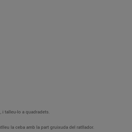
Traieu la pell i les espines del salmó, i talleu-lo a quadradets.
Piqueu el porro i l’all, molt petits, i ratlleu la ceba amb la part gruixuda del ratllador.