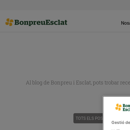
Nosa
Al blog de Bonpreu i Esclat, pots trobar re
TOTS ELS POSTS
ACTUALI
Gestió de