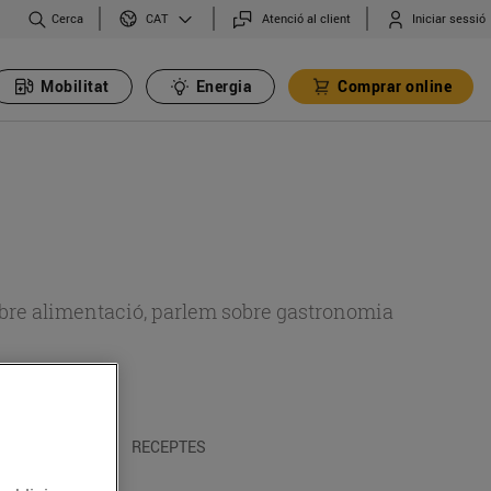
Cerca
Atenció al client
Iniciar sessió
CAT
Mobilitat
Energia
Comprar online
 sobre alimentació, parlem sobre gastronomia
 I TRADICIONS
RECEPTES