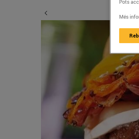
Pots acce
Més info
Reb