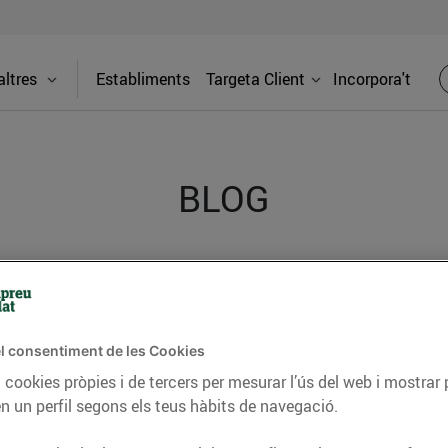
ltres
Establiments
Targeta Client
Incorpora't
BLOG
ceptes, consells nutricionals, informació d’actualitat
del nostre territori i molts altres temes.
l consentiment de les Cookies
 cookies pròpies i de tercers per mesurar l’ús del web i mostrar 
n un perfil segons els teus hàbits de navegació.
TAT
CONSELLS I HÀBITS SALUDABLES
ENERGIA
GASTRONOMIA