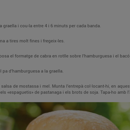
graella i cou-la entre 4 i 6 minuts per cada banda.
 a tires molt fines i fregeix-les.
osa el formatge de cabra en rotlle sobre l’hamburguesa i el bacó a
el pa d’hamburguesa a la graella.
 salsa de mostassa i mel. Munta l’entrepà col·locant-hi, en aques
 els «espaguetis» de pastanaga i els brots de soja. Tapa-ho amb l’a