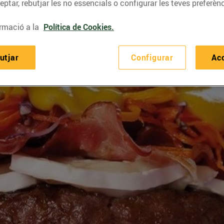
ptar, rebutjar les no essencials o configurar les teves preferènc
rmació a la
Política de Cookies.
utjar
Configurar
Ac