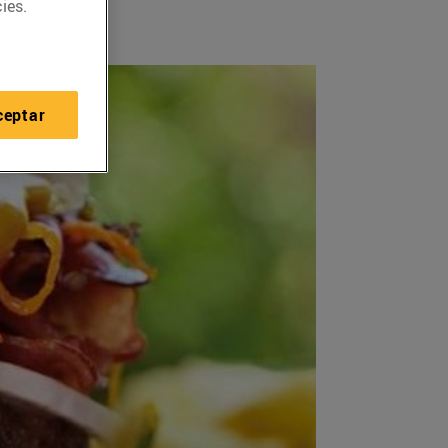
ies.
ceptar