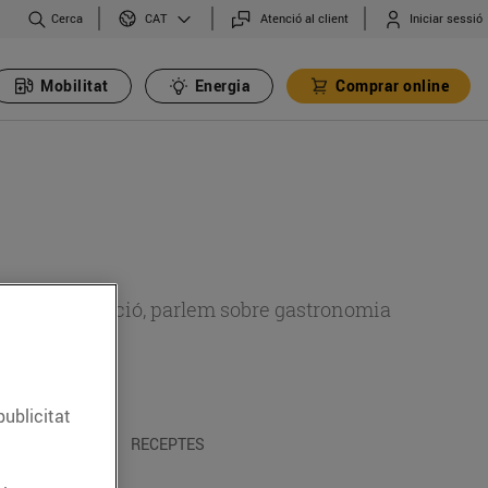
Cerca
Atenció al client
Iniciar sessió
CAT
Mobilitat
Energia
Comprar online
 sobre alimentació, parlem sobre gastronomia
publicitat
 I TRADICIONS
RECEPTES