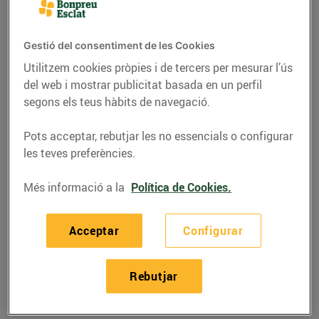
Gestió del consentiment de les Cookies
Utilitzem cookies pròpies i de tercers per mesurar l’ús
del web i mostrar publicitat basada en un perfil
segons els teus hàbits de navegació.
Pots acceptar, rebutjar les no essencials o configurar
les teves preferències.
Més informació a la
Política de Cookies.
RECEPTES
Acceptar
Configurar
Hamburguesa de
vedella Angus amb
Rebutjar
formatge de cabra
25/de maig/2021