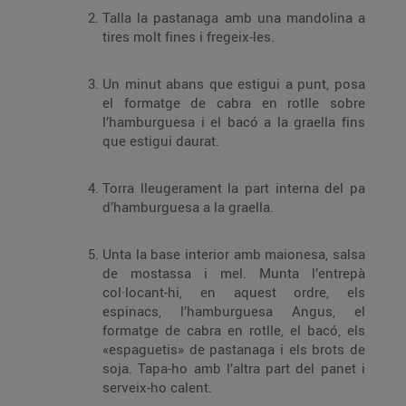
Talla la pastanaga amb una mandolina a
tires molt fines i fregeix-les.
Un minut abans que estigui a punt, posa
el formatge de cabra en rotlle sobre
l’hamburguesa i el bacó a la graella fins
que estigui daurat.
Torra lleugerament la part interna del pa
d’hamburguesa a la graella.
Unta la base interior amb maionesa, salsa
de mostassa i mel. Munta l’entrepà
col·locant-hi, en aquest ordre, els
espinacs, l’hamburguesa Angus, el
formatge de cabra en rotlle, el bacó, els
«espaguetis» de pastanaga i els brots de
soja. Tapa-ho amb l’altra part del panet i
serveix-ho calent.