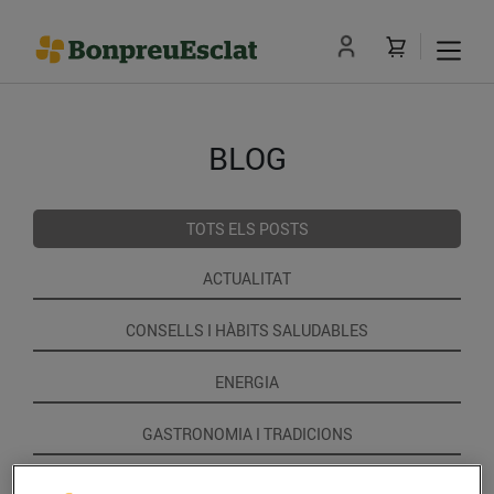
BLOG
TOTS ELS POSTS
ACTUALITAT
CONSELLS I HÀBITS SALUDABLES
ENERGIA
GASTRONOMIA I TRADICIONS
RECEPTES