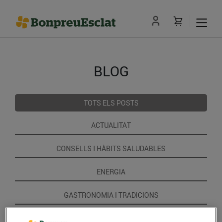
BLOG
TOTS ELS POSTS
ACTUALITAT
CONSELLS I HÀBITS SALUDABLES
ENERGIA
GASTRONOMIA I TRADICIONS
RECEPTES