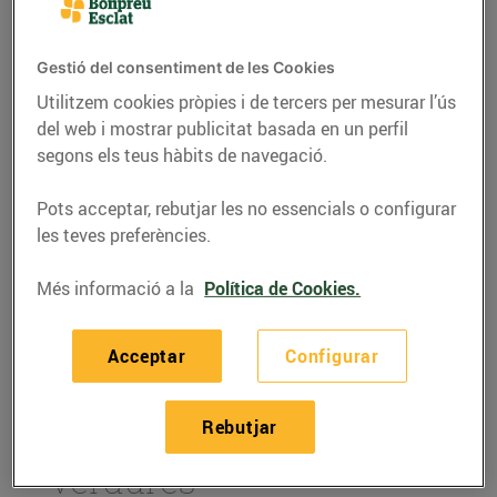
Gestió del consentiment de les Cookies
Utilitzem cookies pròpies i de tercers per mesurar l’ús
del web i mostrar publicitat basada en un perfil
segons els teus hàbits de navegació.
Pots acceptar, rebutjar les no essencials o configurar
les teves preferències.
Més informació a la
Política de Cookies.
RECEPTES
Acceptar
Configurar
Hummus de pèsols i
menta per sucar amb
Rebutjar
bastonets de pa i
verdures