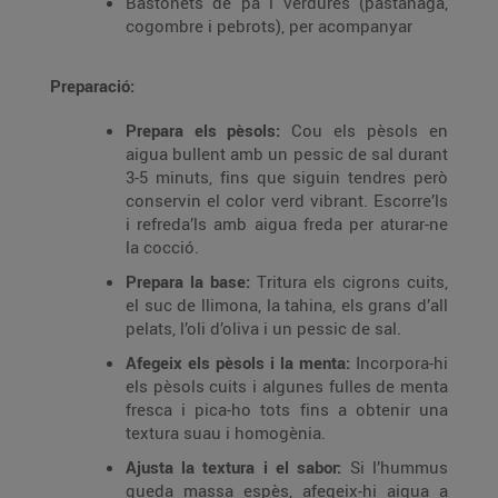
Bastonets de pa i verdures (pastanaga,
cogombre i pebrots), per acompanyar
Preparació:
Prepara els pèsols:
Cou els pèsols en
aigua bullent amb un pessic de sal durant
3-5 minuts, fins que siguin tendres però
conservin el color verd vibrant. Escorre’ls
i refreda’ls amb aigua freda per aturar-ne
la cocció.
Prepara la base:
Tritura els cigrons cuits,
el suc de llimona, la tahina, els grans d’all
pelats, l’oli d’oliva i un pessic de sal.
Afegeix els pèsols i la menta:
Incorpora-hi
els pèsols cuits i algunes fulles de menta
fresca i pica-ho tots fins a obtenir una
textura suau i homogènia.
Ajusta la textura i el sabor:
Si l’hummus
queda massa espès, afegeix-hi aigua a