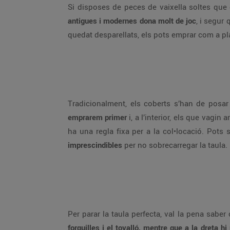
Si disposes de peces de vaixella soltes que c
antigues i modernes dona molt de joc
, i segur
quedat desparellats, els pots emprar com a pla
Tradicionalment, els coberts s’han de posar 
emprarem primer
i, a l’interior, els que vagin 
ha una regla fixa per a la col•locació. Pots
imprescindibles
per no sobrecarregar la taula.
Per parar la taula perfecta, val la pena sabe
forquilles i el tovalló, mentre que a la dreta h