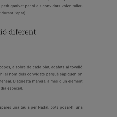
etit ganivet per si els convidats volen tallar-
 durant l’àpat).
ió diferent
 copes, a sobre de cada plat, agafats al tovalló
ar-hi el nom dels convidats perquè sàpiguen on
comensal. D’aquesta manera, a més d’un element
 dia especial.
repares una taula per Nadal, pots posar-hi una