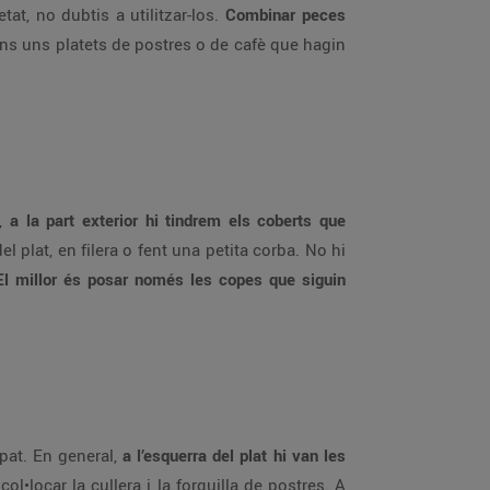
at, no dubtis a utilitzar-los.
Combinar peces
tens uns platets de postres o de cafè que hagin
í,
a la part exterior hi tindrem els coberts que
del plat, en filera o fent una petita corba. No hi
El millor és posar només les copes que siguin
àpat. En general,
a l’esquerra del plat hi van les
 col•locar la cullera i la forquilla de postres. A