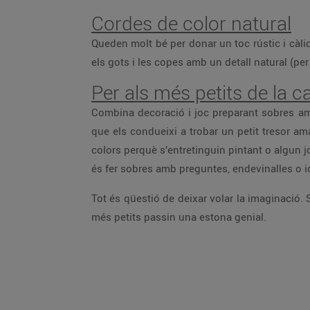
Cordes de color natural
Queden molt bé per donar un toc rústic i càlid 
els gots i les copes amb un detall natural (pe
Per als més petits de la c
Combina decoració i joc preparant sobres am
que els condueixi a trobar un petit tresor a
colors perquè s’entretinguin pintant o algun j
és fer sobres amb preguntes, endevinalles o i
Tot és qüestió de deixar volar la imaginació.
més petits passin una estona genial.