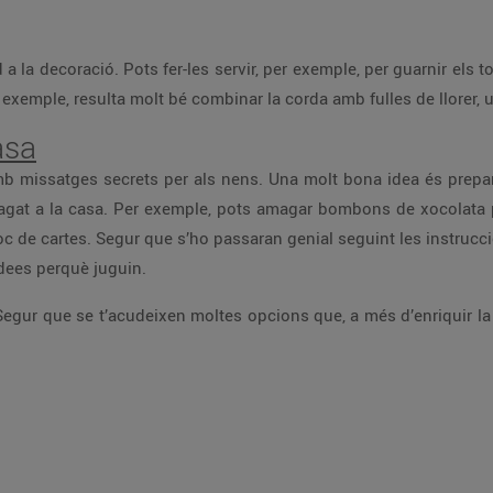
a la decoració. Pots fer-les servir, per exemple, per guarnir els to
r exemple, resulta molt bé combinar la corda amb fulles de llorer,
asa
b missatges secrets per als nens. Una molt bona idea és prep
magat a la casa. Per exemple, pots amagar bombons de xocolata 
oc de cartes. Segur que s’ho passaran genial seguint les instrucc
dees perquè juguin.
 Segur que se t’acudeixen moltes opcions que, a més d’enriquir la 