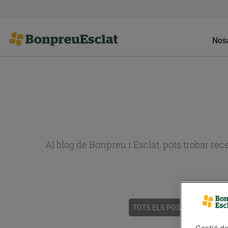
Nosa
Al blog de Bonpreu i Esclat, pots trobar re
TOTS ELS POSTS
ACTUALI
Gestió de