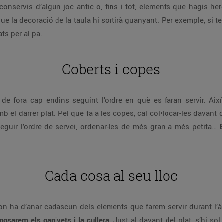
onservis d’algun joc antic o, fins i tot, elements que hagis heret
 que la decoració de la taula hi sortirà guanyant. Per exemple, si 
ts per al pa.
Coberts i copes
de fora cap endins seguint l’ordre en què es faran servir. Aix
amb el darrer plat. Pel que fa a les copes, cal col•locar-les davant 
 seguir l’ordre de servei, ordenar-les de més gran a més petita…
Cada cosa al seu lloc
r on ha d’anar cadascun dels elements que farem servir durant l’
i posarem els ganivets i la cullera
. Just al davant del plat, s’hi sol