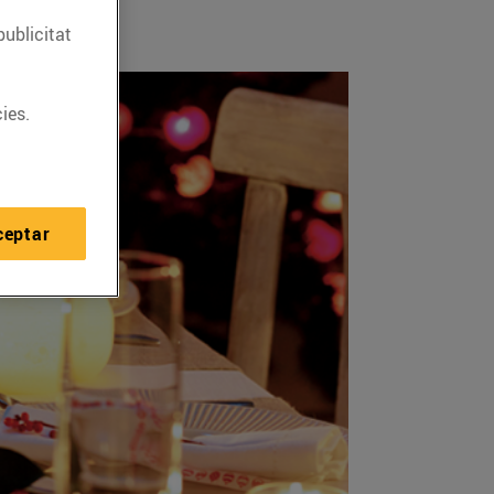
publicitat
ies.
ceptar