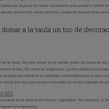
 platet per al pa (si ho creus convenient, pots posar-hi també un p
al davant, posa-hi les copes (recorda: només les que es faran servir
r donar a la taula un toc de decorac
 de la taula. Els pots posar on et sembli millor: al costat de les
scriure el text, fes servir la imaginació. La idea clàssica és pos
ar el paper per deixar-hi un missatge personalitzat per a cada 
un detall que farà que els teus convidats se sentin estimats en un
urals
coració de la taula llueixi fresca i agradable. Per exemple, si p
relaxant a la decoració.