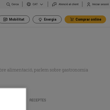
Cerca
Atenció al client
Iniciar sessió
CAT
Mobilitat
Energia
Comprar online
 sobre alimentació, parlem sobre gastronomia
 I TRADICIONS
RECEPTES