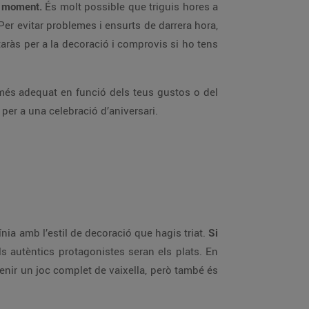
un moment.
És molt possible que triguis hores a
er evitar problemes i ensurts de darrera hora,
aràs per a la decoració i comprovis si ho tens
 més adequat en funció dels teus gustos o del
per a una celebració d’aniversari.
línia amb l’estil de decoració que hagis triat.
Si
ls autèntics protagonistes seran els plats. En
 tenir un joc complet de vaixella, però també és