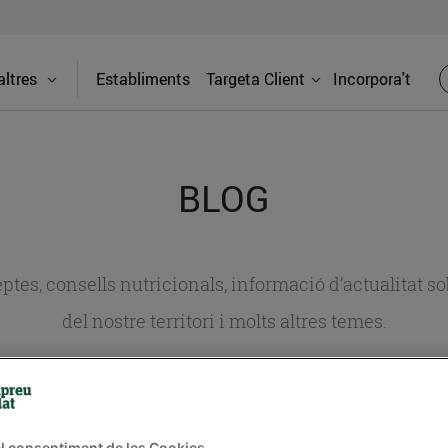
ltres
Establiments
Targeta Client
Incorpora't
BLOG
ceptes, consells nutricionals, informació d’actualitat
del nostre territori i molts altres temes.
TAT
CONSELLS I HÀBITS SALUDABLES
ENERGIA
GASTRONOMIA
l consentiment de les Cookies