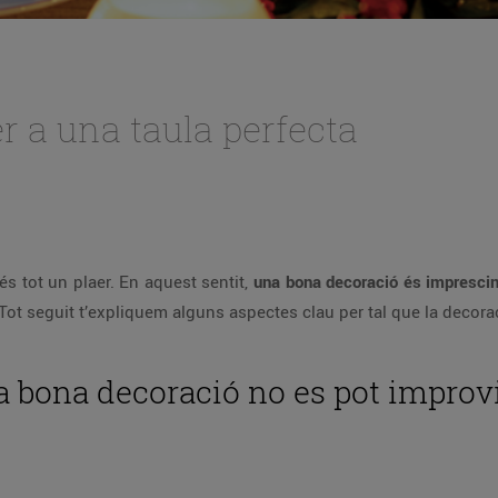
r a una taula perfecta
és tot un plaer. En aquest sentit,
una bona decoració és imprescind
Tot seguit t’expliquem alguns aspectes clau per tal que la decoraci
 bona decoració no es pot improv