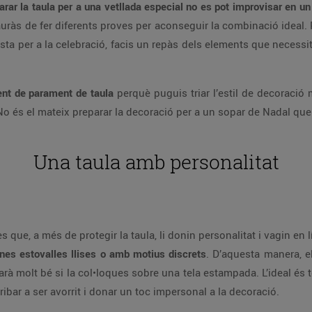
arar la taula per a una vetllada especial no es pot improvisar en 
ràs de fer diferents proves per aconseguir la combinació ideal. P
sta per a la celebració, facis un repàs dels elements que necessit
ent de parament de taula
perquè puguis triar l’estil de decoració
 No és el mateix preparar la decoració per a un sopar de Nadal que 
Una taula amb personalitat
s que, a més de protegir la taula, li donin personalitat i vagin en 
unes estovalles llises o amb motius discrets
. D’aquesta manera, e
uedarà molt bé si la col•loques sobre una tela estampada. L’ideal és
ribar a ser avorrit i donar un toc impersonal a la decoració.