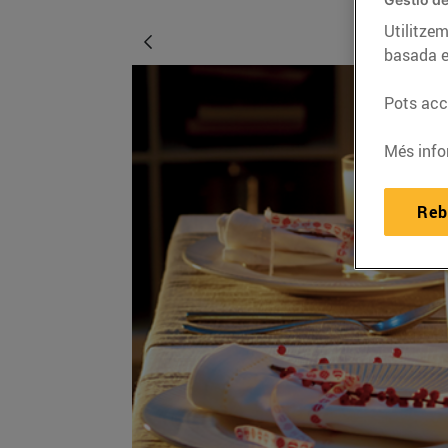
Utilitzem
basada e
Pots acce
Més info
Reb