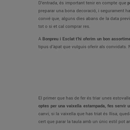
D’entrada, és important tenir en compte que
p
preparar una bona decoració, i segurament hau
convé que, alguns dies abans de la data previ
tot o si et cal comprar res.
A
Bonpreu i Esclat t’hi oferim un bon assortim
tipus d’àpat que vulguis oferir als convidats.
El primer que has de fer és triar unes estovalle
optes per una vaixella estampada, fes servir 
canvi, si la vaixella que has triat és llisa, q
cert que parar la taula amb un únic estil pot ar