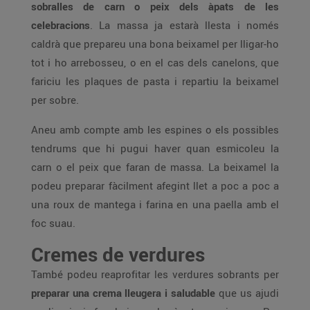
sobralles de carn o peix dels àpats de les
celebracions
. La massa ja estarà llesta i només
caldrà que prepareu una bona beixamel per lligar-ho
tot i ho arrebosseu, o en el cas dels canelons, que
fariciu les plaques de pasta i repartiu la beixamel
per sobre.
Aneu amb compte amb les espines o els possibles
tendrums que hi pugui haver quan esmicoleu la
carn o el peix que faran de massa. La beixamel la
podeu preparar fàcilment afegint llet a poc a poc a
una roux de mantega i farina en una paella amb el
foc suau.
Cremes de verdures
També podeu reaprofitar les verdures sobrants per
preparar una crema lleugera i saludable
que us ajudi