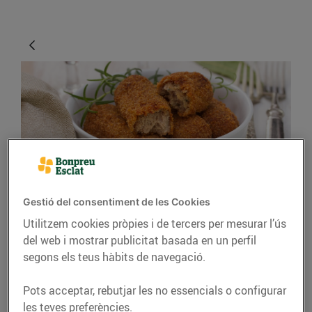
CONSELLS I HÀBITS SALUDABLES
Gestió del consentiment de les Cookies
Utilitzem cookies pròpies i de tercers per mesurar l’ús
Idees per aprofitar les
del web i mostrar publicitat basada en un perfil
sobres de Nadal
segons els teus hàbits de navegació.
24/de desembre/2018
Pots acceptar, rebutjar les no essencials o configurar
les teves preferències.