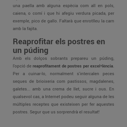
una paella amb alguna espècia com all en pols,
caiena, o comí i que hi afegiu verdura picada, per
exemple, pico de gallo. Faltarà que enrotlleu la carn
amb la fajita.
Reaprofitar els postres en
un púding
Amb els dolços sobrants prepareu un púding,
l'opció de
reaprofitament de postres per excel•lència
.
Per a cuinar-lo, normalment s'intercalen peces
seques de brioixeria com pastissos, magdalenes,
galetes... amb una crema de llet, sucre i ous. En
qualsevol cas, a Internet podeu seguir alguna de les
múltiples receptes que existeixen per fer aquestes
postres. Segur que us sorprendrà el resultat!