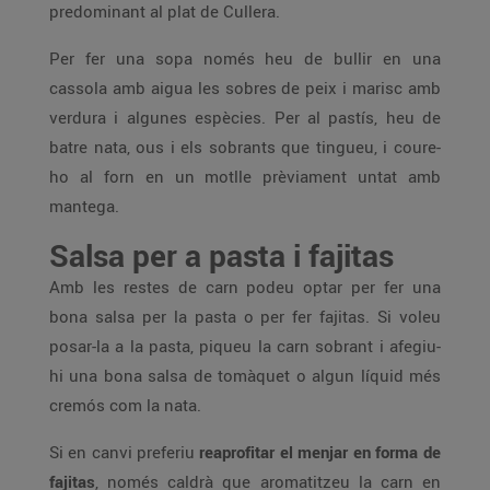
predominant al plat de Cullera.
Per fer una sopa només heu de bullir en una
cassola amb aigua les sobres de peix i marisc amb
verdura i algunes espècies. Per al pastís, heu de
batre nata, ous i els sobrants que tingueu, i coure-
ho al forn en un motlle prèviament untat amb
mantega.
Salsa per a pasta i fajitas
Amb les restes de carn podeu optar per fer una
bona salsa per la pasta o per fer fajitas. Si voleu
posar-la a la pasta, piqueu la carn sobrant i afegiu-
hi una bona salsa de tomàquet o algun líquid més
cremós com la nata.
Si en canvi preferiu
reaprofitar el menjar en forma de
fajitas
, només caldrà que aromatitzeu la carn en