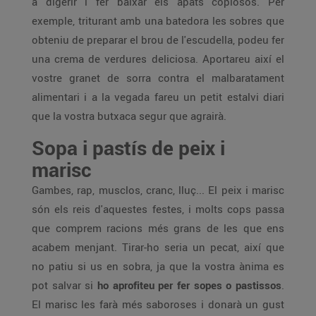
a digerir i fer baixar els àpats copiosos. Per
exemple, triturant amb una batedora les sobres que
obteniu de preparar el brou de l'escudella, podeu fer
una crema de verdures deliciosa. Aportareu així el
vostre granet de sorra contra el malbaratament
alimentari i a la vegada fareu un petit estalvi diari
que la vostra butxaca segur que agrairà.
Sopa i pastís de peix i
marisc
Gambes, rap, musclos, cranc, lluç... El peix i marisc
són els reis d'aquestes festes, i molts cops passa
que comprem racions més grans de les que ens
acabem menjant. Tirar-ho seria un pecat, així que
no patiu si us en sobra, ja que la vostra ànima es
pot salvar si
ho aprofiteu per fer sopes o pastissos
.
El marisc les farà més saboroses i donarà un gust