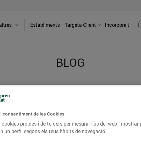
ltres
Establiments
Targeta Client
Incorpora't
BLOG
ceptes, consells nutricionals, informació d’actualitat
del nostre territori i molts altres temes.
l consentiment de les Cookies
 cookies pròpies i de tercers per mesurar l’ús del web i mostrar 
TAT
CONSELLS I HÀBITS SALUDABLES
ENERGIA
GASTRONOMIA
n un perfil segons els teus hàbits de navegació.