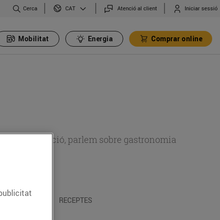
Cerca
Atenció al client
Iniciar sessió
CAT
Mobilitat
Energia
Comprar online
 sobre alimentació, parlem sobre gastronomia
publicitat
 I TRADICIONS
RECEPTES