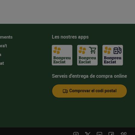
Les nostres apps
iments
ra't
a
at
Serveis d'entrega de compra online
Comprovar el codi postal