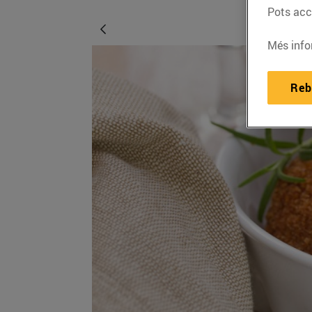
Pots acce
Més info
Reb