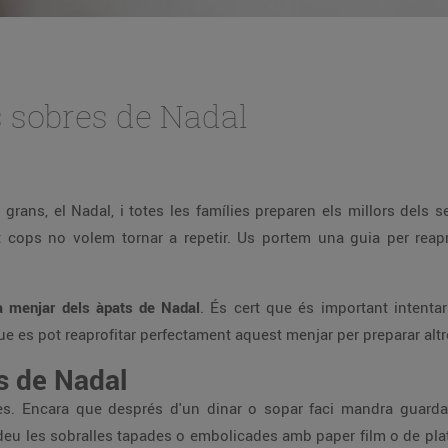
es sobres de Nadal
 grans, el Nadal, i totes les famílies preparen els millors dels
t cops no volem tornar a repetir. Us portem una guia per reapro
 menjar dels àpats de Nadal
. És cert que és important intent
e es pot reaprofitar perfectament aquest menjar per preparar altr
s de Nadal
s. Encara que després d'un dinar o sopar faci mandra guardar
deu les sobralles tapades o embolicades amb paper film o de plata,