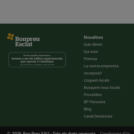
Nosaltres
Què oferim
Qui som
Premsa
La nostra empremta
Incorpora't
Lloguem locals
Busquem nous locals
Proveïdors
BP Persones
Blog
Canal Denúncies
©
2026
Bon Preu SAU - Tots els drets reservats
Condicions d’ús