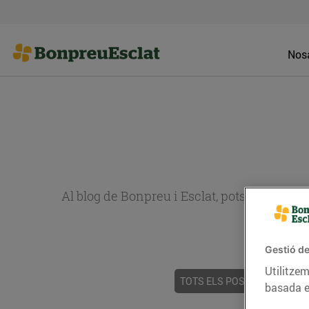
Nosa
Al blog de Bonpreu i Esclat, pots trobar re
Gestió de
Utilitzem
TOTS ELS POSTS
ACTUALI
basada e