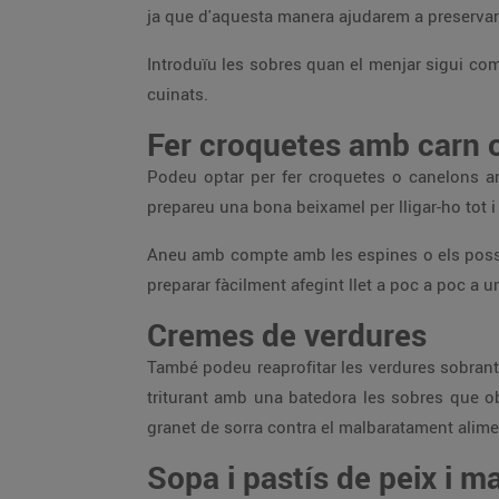
ja que d'aquesta manera ajudarem a preservar
Introduïu les sobres quan el menjar sigui com
cuinats.
Fer croquetes amb carn o
Podeu optar per fer croquetes o canelons
prepareu una bona beixamel per lligar-ho tot i
Aneu amb compte amb les espines o els possi
preparar fàcilment afegint llet a poc a poc a 
Cremes de verdures
També podeu reaprofitar les verdures sobran
triturant amb una batedora les sobres que ob
granet de sorra contra el malbaratament aliment
Sopa i pastís de peix i m