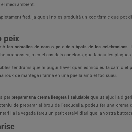
 el medi ambient.
pletament fred, ja que si no es produirà un xoc tèrmic que pot di
 peix
 amb
les sobralles de carn o peix dels àpats de les celebracions
. 
 ho arrebosseu, o en el cas dels canelons, que fariciu les plaques 
bles tendrums que hi pugui haver quan esmicoleu la carn o el p
una roux de mantega i farina en una paella amb el foc suau.
ts per
preparar una crema lleugera i saludable
que us ajudi a digeri
teniu de preparar el brou de l'escudella, podeu fer una crema de
ari i a la vegada fareu un petit estalvi diari que la vostra butxac
arisc