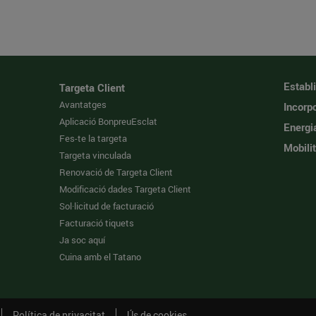
Establ
Targeta Client
Avantatges
Incorpo
Aplicació BonpreuEsclat
Energi
Fes-te la targeta
Mobilit
Targeta vinculada
Renovació de Targeta Client
Modificació dades Targeta Client
Sol·licitud de facturació
Facturació tiquets
Ja soc aquí
Cuina amb el Tatano
Política de privacitat
Ús de cookies