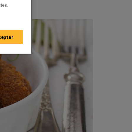
ies.
ceptar