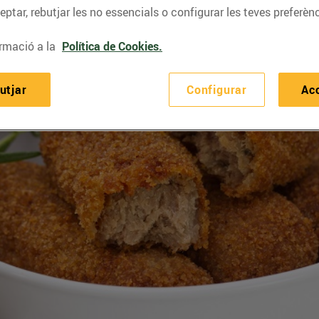
ptar, rebutjar les no essencials o configurar les teves preferènc
rmació a la
Política de Cookies.
utjar
Configurar
Ac