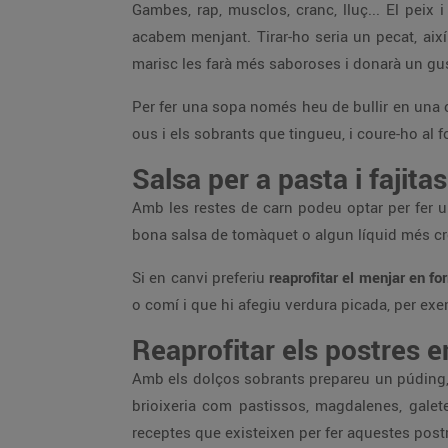
Gambes, rap, musclos, cranc, lluç... El pei
acabem menjant. Tirar-ho seria un pecat, així
marisc les farà més saboroses i donarà un gus
Per fer una sopa només heu de bullir en una c
ous i els sobrants que tingueu, i coure-ho al
Salsa per a pasta i fajitas
Amb les restes de carn podeu optar per fer una
bona salsa de tomàquet o algun líquid més c
Si en canvi preferiu
reaprofitar el menjar en fo
o comí i que hi afegiu verdura picada, per exem
Reaprofitar els postres 
Amb els dolços sobrants prepareu un púding,
brioixeria com pastissos, magdalenes, galet
receptes que existeixen per fer aquestes postr