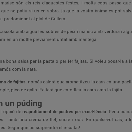
x i marisc són els reis d'aquestes festes, i molts cops passa 
 que no patiu si us en sobra, ja que la vostra ànima es pot salv
t predominant al plat de Cullera.
assola amb aigua les sobres de peix i marisc amb verdura i algun
 forn en un motlle prèviament untat amb mantega.
 bona salsa per la pasta o per fer fajitas. Si voleu posar-la a l
remós com la nata.
rma de fajitas
, només caldrà que aromatitzeu la carn en una paell
ple, pico de gallo. Faltarà que enrotlleu la carn amb la fajita.
en un púding
 l'opció de
reaprofitament de postres per excel•lència
. Per a cuin
es... amb una crema de llet, sucre i ous. En qualsevol cas, a I
es. Segur que us sorprendrà el resultat!