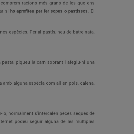
que comprem racions més grans de les que ens
ar si
ho aprofiteu per fer sopes o pastissos
. El
es espècies. Per al pastís, heu de batre nata,
a pasta, piqueu la carn sobrant i afegiu-hi una
a amb alguna espècia com all en pols, caiena,
ar-lo, normalment s'intercalen peces seques de
nternet podeu seguir alguna de les múltiples