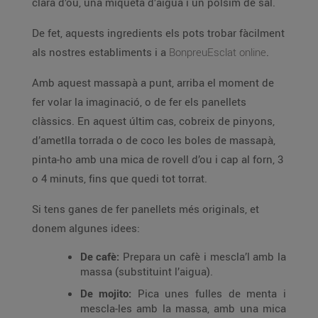
clara d’ou, una miqueta d’aigua i un polsim de sal.
De fet, aquests ingredients els pots trobar fàcilment
als nostres establiments i a
BonpreuEsclat online
.
Amb aquest massapà a punt, arriba el moment de
fer volar la imaginació, o de fer els panellets
clàssics. En aquest últim cas, cobreix de pinyons,
d’ametlla torrada o de coco les boles de massapà,
pinta-ho amb una mica de rovell d’ou i cap al forn, 3
o 4 minuts, fins que quedi tot torrat.
Si tens ganes de fer panellets més originals, et
donem algunes idees:
De cafè:
Prepara un cafè i mescla’l amb la
massa (substituint l’aigua).
De mojito:
Pica unes fulles de menta i
mescla-les amb la massa, amb una mica