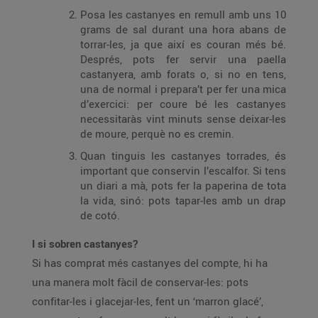
Posa les castanyes en remull amb uns 10
grams de sal durant una hora abans de
torrar-les, ja que així es couran més bé.
Després, pots fer servir una paella
castanyera, amb forats o, si no en tens,
una de normal i prepara’t per fer una mica
d’exercici: per coure bé les castanyes
necessitaràs vint minuts sense deixar-les
de moure, perquè no es cremin.
Quan tinguis les castanyes torrades, és
important que conservin l’escalfor. Si tens
un diari a mà, pots fer la paperina de tota
la vida, sinó: pots tapar-les amb un drap
de cotó.
I si sobren castanyes?
Si has comprat més castanyes del compte, hi ha
una manera molt fàcil de conservar-les: pots
confitar-les i glacejar-les, fent un ‘marron glacé’,