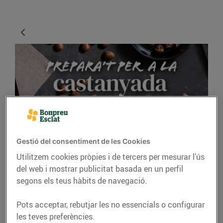
Gestió del consentiment de les Cookies
GASTRONOMIA I TRADICIONS
Utilitzem cookies pròpies i de tercers per mesurar l’ús
Idees per celebrar la
del web i mostrar publicitat basada en un perfil
Castanyada a casa
segons els teus hàbits de navegació.
13/d’octubre/2023
Pots acceptar, rebutjar les no essencials o configurar
les teves preferències.