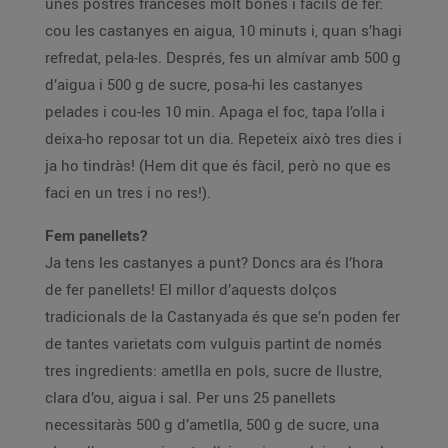
unes postres franceses molt bones i fàcils de fer:
cou les castanyes en aigua, 10 minuts i, quan s’hagi
refredat, pela-les. Després, fes un almívar amb 500 g
d’aigua i 500 g de sucre, posa-hi les castanyes
pelades i cou-les 10 min. Apaga el foc, tapa l’olla i
deixa-ho reposar tot un dia. Repeteix això tres dies i
ja ho tindràs! (Hem dit que és fàcil, però no que es
faci en un tres i no res!).
Fem panellets?
Ja tens les castanyes a punt? Doncs ara és l’hora
de fer panellets! El millor d’aquests dolços
tradicionals de la Castanyada és que se’n poden fer
de tantes varietats com vulguis partint de només
tres ingredients: ametlla en pols, sucre de llustre,
clara d’ou, aigua i sal. Per uns 25 panellets
necessitaràs 500 g d’ametlla, 500 g de sucre, una