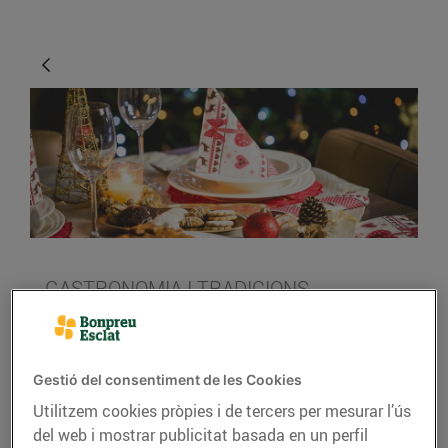
GASTRONOMIA I TRADICIONS
Idees per decorar la
taula al Nadal
Gestió del consentiment de les Cookies
21/de desembre/2018
Utilitzem cookies pròpies i de tercers per mesurar l’ús
del web i mostrar publicitat basada en un perfil