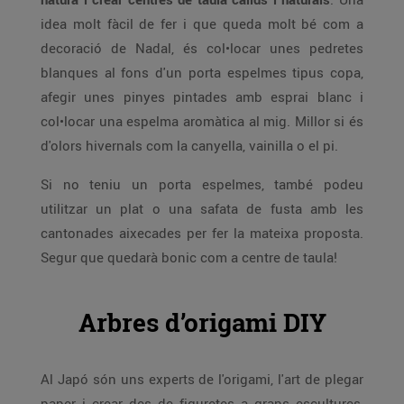
idea molt fàcil de fer i que queda molt bé com a
decoració de Nadal, és col•locar unes pedretes
blanques al fons d'un porta espelmes tipus copa,
afegir unes pinyes pintades amb esprai blanc i
col•locar una espelma aromàtica al mig. Millor si és
d'olors hivernals com la canyella, vainilla o el pi.
Si no teniu un porta espelmes, també podeu
utilitzar un plat o una safata de fusta amb les
cantonades aixecades per fer la mateixa proposta.
Segur que quedarà bonic com a centre de taula!
Arbres d’origami DIY
Al Japó són uns experts de l'origami, l'art de plegar
paper i crear des de figuretes a grans escultures,