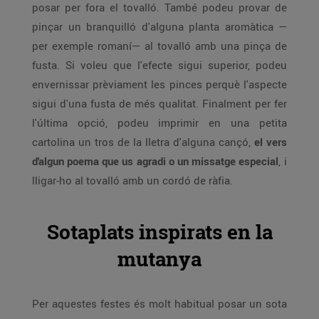
posar per fora el tovalló. També podeu provar de
pinçar un branquilló d'alguna planta aromàtica —
per exemple romaní— al tovalló amb una pinça de
fusta. Si voleu que l'efecte sigui superior, podeu
envernissar prèviament les pinces perquè l'aspecte
sigui d'una fusta de més qualitat. Finalment per fer
l'última opció, podeu imprimir en una petita
cartolina un tros de la lletra d'alguna cançó,
el vers
d'algun poema que us agradi o un missatge especial
, i
lligar-ho al tovalló amb un cordó de ràfia.
Sotaplats inspirats en la
mutanya
Per aquestes festes és molt habitual posar un sota