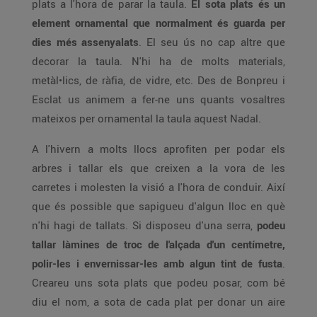
plats a l'hora de parar la taula.
El sota plats és un
element ornamental que normalment és guarda per
dies més assenyalats
. El seu ús no cap altre que
decorar la taula. N'hi ha de molts materials,
metàl•lics, de ràfia, de vidre, etc. Des de Bonpreu i
Esclat us animem a fer-ne uns quants vosaltres
mateixos per ornamental la taula aquest Nadal.
A l'hivern a molts llocs aprofiten per podar els
arbres i tallar els que creixen a la vora de les
carretes i molesten la visió a l'hora de conduir. Així
que és possible que sapigueu d'algun lloc en què
n'hi hagi de tallats. Si disposeu d'una serra,
podeu
tallar làmines de troc de l'alçada d'un centímetre,
polir-les i envernissar-les amb algun tint de fusta
.
Creareu uns sota plats que podeu posar, com bé
diu el nom, a sota de cada plat per donar un aire