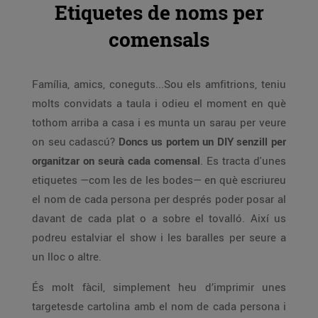
Etiquetes de noms per
comensals
Família, amics, coneguts...Sou els amfitrions, teniu
molts convidats a taula i odieu el moment en què
tothom arriba a casa i es munta un sarau per veure
on seu cadascú?
Doncs us portem un DIY senzill per
organitzar on seurà cada comensal
. Es tracta d'unes
etiquetes —com les de les bodes— en què escriureu
el nom de cada persona per després poder posar al
davant de cada plat o a sobre el tovalló. Així us
podreu estalviar el show i les baralles per seure a
un lloc o altre.
És molt fàcil, simplement heu d’imprimir unes
targetesde cartolina amb el nom de cada persona i