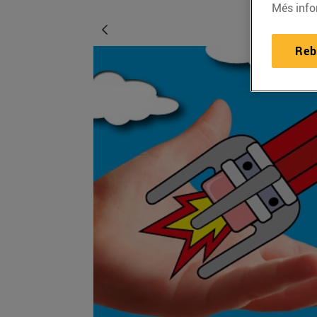
Més info
Reb