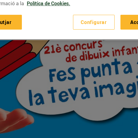
rmació a la
Política de Cookies.
utjar
Configurar
Ac