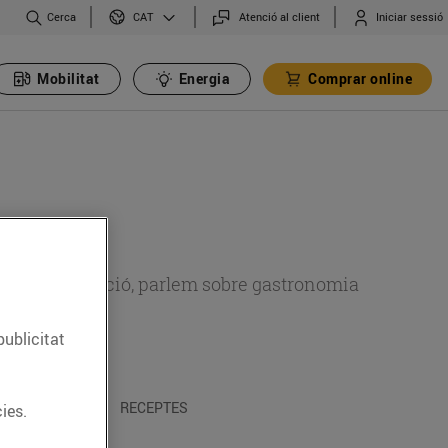
Cerca
Atenció al client
Iniciar sessió
CAT
Mobilitat
Energia
Comprar online
 sobre alimentació, parlem sobre gastronomia
publicitat
 I TRADICIONS
RECEPTES
ies.