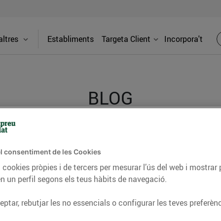
ltres
Establiments
Targeta Client
Incorpora't
BLOG
ceptes, consells nutricionals, informació d’actualitat
l consentiment de les Cookies
del nostre territori i molts altres temes.
 cookies pròpies i de tercers per mesurar l’ús del web i mostrar 
n un perfil segons els teus hàbits de navegació.
TAT
CONSELLS I HÀBITS SALUDABLES
ENERGIA
GASTRONOMIA
ptar, rebutjar les no essencials o configurar les teves preferènc