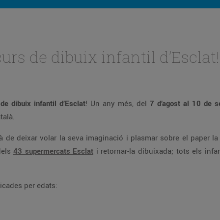
urs de dibuix infantil d’Esclat!
e dibuix infantil d’Esclat
! Un any més, del
7 d’agost al 10 de 
talà.
rà de deixar volar la seva imaginació i plasmar sobre el paper la s
dels
43 supermercats Esclat
i retornar-la dibuixada; tots els in
ficades per edats: