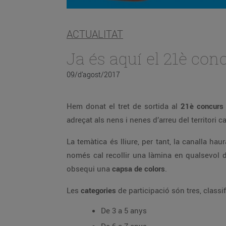
ACTUALITAT
Ja és aquí el 21è conc
09/d’agost/2017
Hem donat el tret de sortida al
21è concurs d
adreçat als nens i nenes d’arreu del territori ca
La temàtica és lliure, per tant, la canalla hau
només cal recollir una làmina en qualsevol 
obsequi una
capsa de colors
.
Les
categories
de participació són tres, classi
De 3 a 5 anys