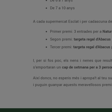
De 6 a 7 anys
De 7 a 10 anys
A cada supermercat Esclat i per cadascuna de l
Primer premi: 3 entrades per a
Natur
Segon premi:
targeta regal d’Abacus
Tercer premi:
targeta regal d’Abacus
I, per si fos poc, els nens i nenes que resu
s’emportaran un
cap de setmana per a 3 perso
Així doncs, no esperis més i apropa’t al teu 
i puguin guanyar aquests meravellosos premi