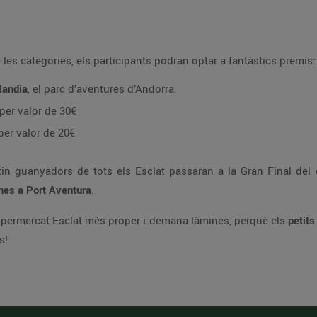
es categories, els participants podran optar a fantàstics premis:
landia
, el parc d’aventures d’Andorra.
per valor de 30€
per valor de 20€
ltin guanyadors de tots els Esclat passaran a la Gran Final de
nes a Port Aventura
.
supermercat Esclat més proper i demana làmines, perquè els
petits
s!