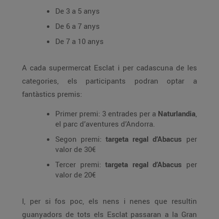
De 3 a 5 anys
De 6 a 7 anys
De 7 a 10 anys
A cada supermercat Esclat i per cadascuna de les
categories, els participants podran optar a
fantàstics premis:
Primer premi: 3 entrades per a
Naturlandia
,
el parc d’aventures d’Andorra.
Segon premi:
targeta regal d’Abacus
per
valor de 30€
Tercer premi:
targeta regal d’Abacus
per
valor de 20€
I, per si fos poc, els nens i nenes que resultin
guanyadors de tots els Esclat passaran a la Gran