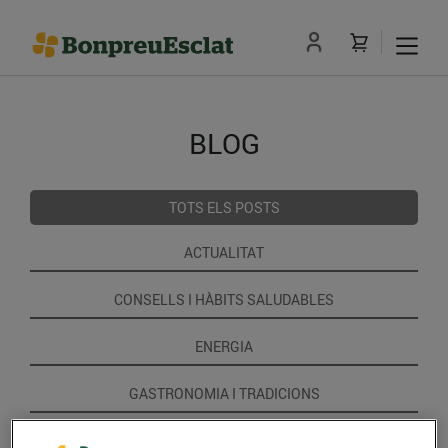
BLOG
TOTS ELS POSTS
ACTUALITAT
CONSELLS I HÀBITS SALUDABLES
ENERGIA
GASTRONOMIA I TRADICIONS
RECEPTES