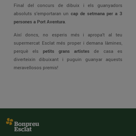
Final del concurs de dibuix i els guanyadors
absoluts s’emportaran un
cap de setmana per a 3
persones a Port Aventura
.
Així doncs, no esperis més i apropa’t al teu
supermercat Esclat més proper i demana làmines,
perquè els
petits grans artistes
de casa es
diverteixin dibuixant i puguin guanyar aquests
meravellosos premis!