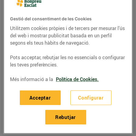
Gestió del consentiment de les Cookies
Utilitzem cookies pròpies i de tercers per mesurar l’ús
del web i mostrar publicitat basada en un perfil
segons els teus hàbits de navegació.
Pots acceptar, rebutjar les no essencials o configurar
les teves preferències.
Més informació a la
Política de Cookies.
ACTUALITAT
Acceptar
Configurar
Ja és aquí el 21è
concurs de dibuix
Rebutjar
infantil d’Esclat!
09/d’agost/2017