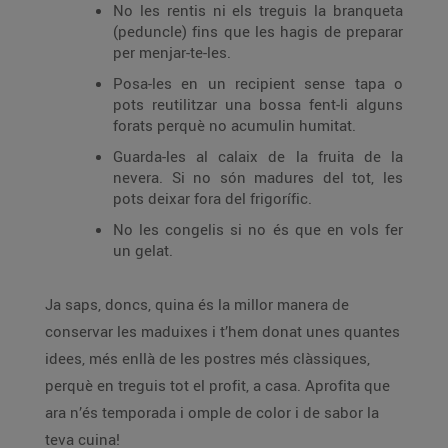
No les rentis ni els treguis la branqueta
(peduncle) fins que les hagis de preparar
per menjar-te-les.
Posa-les en un recipient sense tapa o
pots reutilitzar una bossa fent-li alguns
forats perquè no acumulin humitat.
Guarda-les al calaix de la fruita de la
nevera. Si no són madures del tot, les
pots deixar fora del frigorífic.
No les congelis si no és que en vols fer
un gelat.
Ja saps, doncs, quina és la millor manera de
conservar les maduixes i t’hem donat unes quantes
idees, més enllà de les postres més clàssiques,
perquè en treguis tot el profit, a casa. Aprofita que
ara n’és temporada i omple de color i de sabor la
teva cuina!