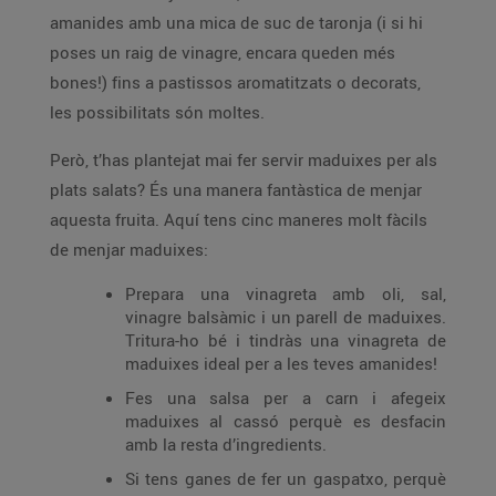
amanides amb una mica de suc de taronja (i si hi
poses un raig de vinagre, encara queden més
bones!) fins a pastissos aromatitzats o decorats,
les possibilitats són moltes.
Però, t’has plantejat mai fer servir maduixes per als
plats salats? És una manera fantàstica de menjar
aquesta fruita. Aquí tens cinc maneres molt fàcils
de menjar maduixes:
Prepara una vinagreta amb oli, sal,
vinagre balsàmic i un parell de maduixes.
Tritura-ho bé i tindràs una vinagreta de
maduixes ideal per a les teves amanides!
Fes una salsa per a carn i afegeix
maduixes al cassó perquè es desfacin
amb la resta d’ingredients.
Si tens ganes de fer un gaspatxo, perquè