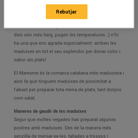
El color i gust irresistibles d’aquesta fruita l’han
Rebutjar
convertit en una de les més esperades de l’any
.
Entre les moltes alegries que ens dona l’abril (els
dies són més llarg, pugen les temperatures…) n’hi
ha una que ens agrada especialment: arriben les
maduixes en tot el seu esplendor per donar color i
sabor als plats!
El Maresme és la comarca catalana més maduixera i
això fa que tinguem maduixes de proximitat a
l’abast per preparar tota mena de plats, tant dolços
com salat.
Maneres de gaudir de les maduixes
Segur que moltes vegades has preparat algunes
postres amb maduixes. Des de la manera més
senzilla de menjar-se-les, tallades a trossos i