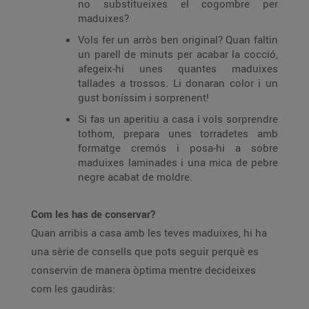
no substitueixes el cogombre per
maduixes?
Vols fer un arròs ben original? Quan faltin
un parell de minuts per acabar la cocció,
afegeix-hi unes quantes maduixes
tallades a trossos. Li donaran color i un
gust boníssim i sorprenent!
Si fas un aperitiu a casa i vols sorprendre
tothom, prepara unes torradetes amb
formatge cremós i posa-hi a sobre
maduixes laminades i una mica de pebre
negre acabat de moldre.
Com les has de conservar?
Quan arribis a casa amb les teves maduixes, hi ha
una sèrie de consells que pots seguir perquè es
conservin de manera òptima mentre decideixes
com les gaudiràs: