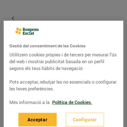
Gestió del consentiment de les Cookies
Utilitzem cookies pròpies i de tercers per mesurar l’ús
del web i mostrar publicitat basada en un perfil
segons els teus hàbits de navegació.
GASTRONOMIA I TRADICIONS
Pots acceptar, rebutjar les no essencials o configurar
les teves preferències.
Ja és temps de
maduixes!
Més informació a la
Política de Cookies.
27/d’abril/2022
Acceptar
Configurar