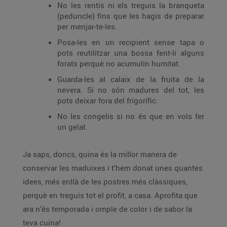
No les rentis ni els treguis la branqueta
(peduncle) fins que les hagis de preparar
per menjar-te-les.
Posa-les en un recipient sense tapa o
pots reutilitzar una bossa fent-li alguns
forats perquè no acumulin humitat.
Guarda-les al calaix de la fruita de la
nevera. Si no són madures del tot, les
pots deixar fora del frigorífic.
No les congelis si no és que en vols fer
un gelat.
Ja saps, doncs, quina és la millor manera de
conservar les maduixes i t’hem donat unes quantes
idees, més enllà de les postres més clàssiques,
perquè en treguis tot el profit, a casa. Aprofita que
ara n’és temporada i omple de color i de sabor la
teva cuina!