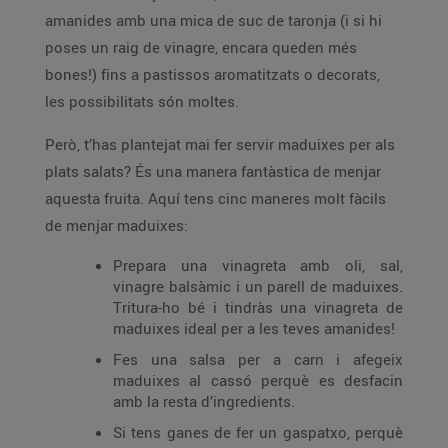
amanides amb una mica de suc de taronja (i si hi
poses un raig de vinagre, encara queden més
bones!) fins a pastissos aromatitzats o decorats,
les possibilitats són moltes.
Però, t’has plantejat mai fer servir maduixes per als
plats salats? És una manera fantàstica de menjar
aquesta fruita. Aquí tens cinc maneres molt fàcils
de menjar maduixes:
Prepara una vinagreta amb oli, sal,
vinagre balsàmic i un parell de maduixes.
Tritura-ho bé i tindràs una vinagreta de
maduixes ideal per a les teves amanides!
Fes una salsa per a carn i afegeix
maduixes al cassó perquè es desfacin
amb la resta d’ingredients.
Si tens ganes de fer un gaspatxo, perquè