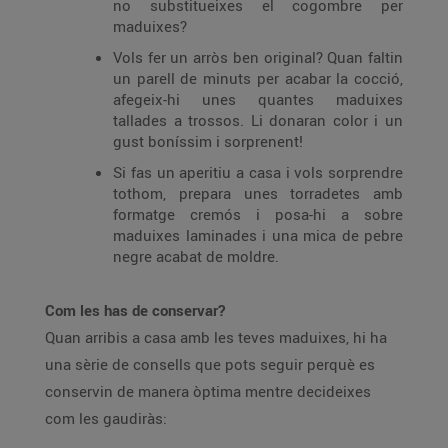
no substitueixes el cogombre per
maduixes?
Vols fer un arròs ben original? Quan faltin
un parell de minuts per acabar la cocció,
afegeix-hi unes quantes maduixes
tallades a trossos. Li donaran color i un
gust boníssim i sorprenent!
Si fas un aperitiu a casa i vols sorprendre
tothom, prepara unes torradetes amb
formatge cremós i posa-hi a sobre
maduixes laminades i una mica de pebre
negre acabat de moldre.
Com les has de conservar?
Quan arribis a casa amb les teves maduixes, hi ha
una sèrie de consells que pots seguir perquè es
conservin de manera òptima mentre decideixes
com les gaudiràs: