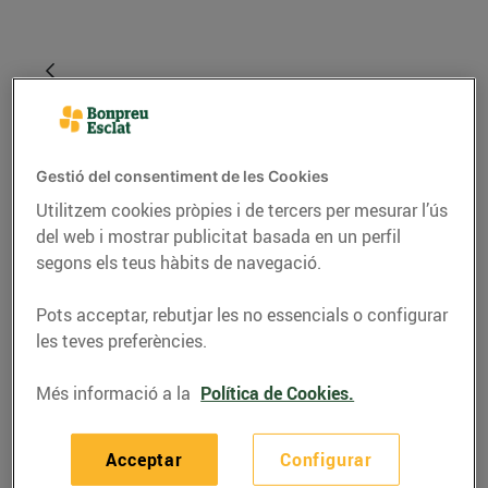
Gestió del consentiment de les Cookies
Utilitzem cookies pròpies i de tercers per mesurar l’ús
del web i mostrar publicitat basada en un perfil
segons els teus hàbits de navegació.
GASTRONOMIA I TRADICIONS
Pots acceptar, rebutjar les no essencials o configurar
les teves preferències.
Ja és temps de
maduixes!
Més informació a la
Política de Cookies.
27/d’abril/2022
Acceptar
Configurar