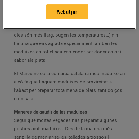
El color i gust irresistibles d’aquesta fruita l’han
Rebutjar
convertit en una de les més esperades de l’any
.
Entre les moltes alegries que ens dona l’abril (els
dies són més llarg, pugen les temperatures…) n’hi
ha una que ens agrada especialment: arriben les
maduixes en tot el seu esplendor per donar color i
sabor als plats!
El Maresme és la comarca catalana més maduixera i
això fa que tinguem maduixes de proximitat a
l’abast per preparar tota mena de plats, tant dolços
com salat.
Maneres de gaudir de les maduixes
Segur que moltes vegades has preparat algunes
postres amb maduixes. Des de la manera més
senzilla de menjar-se-les, tallades a trossos i