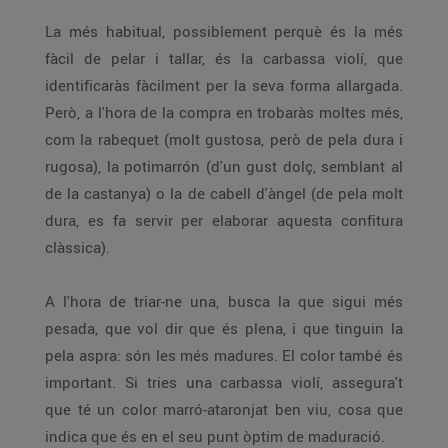
La més habitual, possiblement perquè és la més
fàcil de pelar i tallar, és la carbassa violí, que
identificaràs fàcilment per la seva forma allargada.
Però, a l'hora de la compra en trobaràs moltes més,
com la rabequet (molt gustosa, però de pela dura i
rugosa), la potimarrón (d'un gust dolç, semblant al
de la castanya) o la de cabell d'àngel (de pela molt
dura, es fa servir per elaborar aquesta confitura
clàssica).
A l'hora de triar-ne una, busca la que sigui més
pesada, que vol dir que és plena, i que tinguin la
pela aspra: són les més madures. El color també és
important. Si tries una carbassa violí, assegura't
que té un color marró-ataronjat ben viu, cosa que
indica que és en el seu punt òptim de maduració.