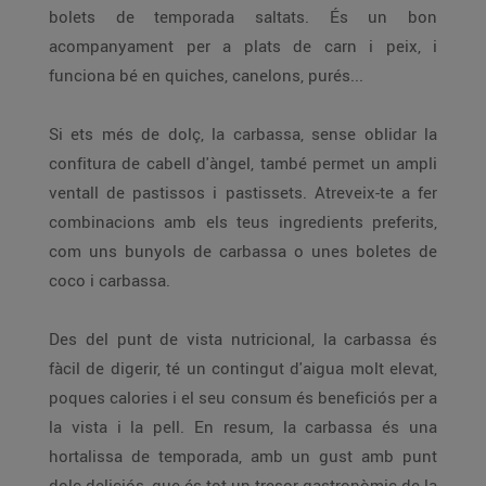
bolets de temporada saltats. És un bon
acompanyament per a plats de carn i peix, i
funciona bé en quiches, canelons, purés...
Si ets més de dolç, la carbassa, sense oblidar la
confitura de cabell d'àngel, també permet un ampli
ventall de pastissos i pastissets. Atreveix-te a fer
combinacions amb els teus ingredients preferits,
com uns bunyols de carbassa o unes boletes de
coco i carbassa.
Des del punt de vista nutricional, la carbassa és
fàcil de digerir, té un contingut d'aigua molt elevat,
poques calories i el seu consum és beneficiós per a
la vista i la pell. En resum, la carbassa és una
hortalissa de temporada, amb un gust amb punt
dolç deliciós, que és tot un tresor gastronòmic de la