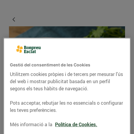
Gestió del consentiment de les Cookies
Utilitzem cookies pròpies i de tercers per mesurar l’ús
del web i mostrar publicitat basada en un perfil
CONSELLS I HÀBITS SALUDABLES
segons els teus hàbits de navegació.
La carbassa, el gran
Pots acceptar, rebutjar les no essencials o configurar
tresor gastronòmic de
les teves preferències.
la tardor
Més informació a la
Política de Cookies.
14/d’octubre/2020