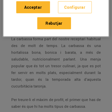
Acceptar
Configurar
Una hortalissa bona, nutritiva, saludable i molt
versàtil a la cuina, que permet crear infinitats de
Rebutjar
plats a la cuina, dolços i salats.
La carbassa forma part del nostre receptari habitual
des de molt de temps. La carbassa és una
hortalissa bona, bonica i barata, a més de
saludable, nutricionalment parlant. Una menja
popular que és tot un tresor culinari, ja que es pot
fer servir en molts plats, especialment durant la
tardor, quan és la temporada alta d'aquesta
cucurbitàcia taronja.
Per treure-li el màxim de profit, el primer que has de
saber és que hi ha molts tipus de carbassa.