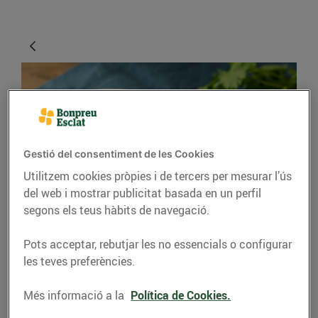
Gestió del consentiment de les Cookies
Utilitzem cookies pròpies i de tercers per mesurar l’ús
del web i mostrar publicitat basada en un perfil
CONSELLS I HÀBITS SALUDABLES
segons els teus hàbits de navegació.
La carbassa, el gran
Pots acceptar, rebutjar les no essencials o configurar
tresor gastronòmic de
les teves preferències.
la tardor
Més informació a la
Política de Cookies.
14/d’octubre/2020