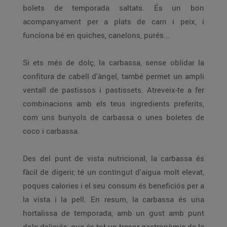
bolets de temporada saltats. És un bon
acompanyament per a plats de carn i peix, i
funciona bé en quiches, canelons, purés...
Si ets més de dolç, la carbassa, sense oblidar la
confitura de cabell d'àngel, també permet un ampli
ventall de pastissos i pastissets. Atreveix-te a fer
combinacions amb els teus ingredients preferits,
com uns bunyols de carbassa o unes boletes de
coco i carbassa.
Des del punt de vista nutricional, la carbassa és
fàcil de digerir, té un contingut d'aigua molt elevat,
poques calories i el seu consum és beneficiós per a
la vista i la pell. En resum, la carbassa és una
hortalissa de temporada, amb un gust amb punt
dolç deliciós, que és tot un tresor gastronòmic de la