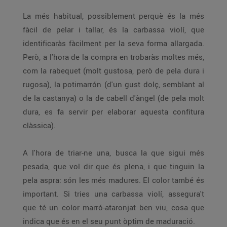
La més habitual, possiblement perquè és la més
fàcil de pelar i tallar, és la carbassa violí, que
identificaràs fàcilment per la seva forma allargada.
Però, a l'hora de la compra en trobaràs moltes més,
com la rabequet (molt gustosa, però de pela dura i
rugosa), la potimarrón (d'un gust dolç, semblant al
de la castanya) o la de cabell d'àngel (de pela molt
dura, es fa servir per elaborar aquesta confitura
clàssica).
A l'hora de triar-ne una, busca la que sigui més
pesada, que vol dir que és plena, i que tinguin la
pela aspra: són les més madures. El color també és
important. Si tries una carbassa violí, assegura't
que té un color marró-ataronjat ben viu, cosa que
indica que és en el seu punt òptim de maduració.