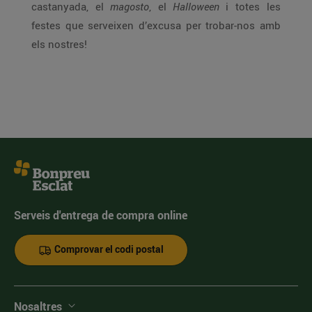
castanyada, el
magosto
, el
Halloween
i totes les
festes que serveixen d’excusa per trobar-nos amb
els nostres!
Serveis d'entrega de compra online
Comprovar el codi postal
Nosaltres