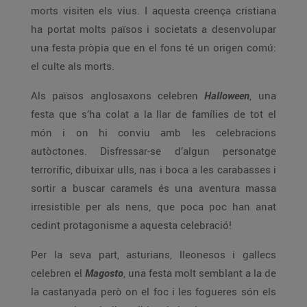
morts visiten els vius. I aquesta creença cristiana
ha portat molts països i societats a desenvolupar
una festa pròpia que en el fons té un origen comú:
el culte als morts.
Als països anglosaxons celebren
Halloween
, una
festa que s’ha colat a la llar de famílies de tot el
món i on hi conviu amb les celebracions
autòctones. Disfressar-se d’algun personatge
terrorífic, dibuixar ulls, nas i boca a les carabasses i
sortir a buscar caramels és una aventura massa
irresistible per als nens, que poca poc han anat
cedint protagonisme a aquesta celebració!
Per la seva part, asturians, lleonesos i gallecs
celebren el
Magosto
, una festa molt semblant a la de
la castanyada però on el foc i les fogueres són els