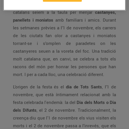
La nit abans de Tots Sants, el 31 d’octubre, els
catalans seiem a la taula per menjar
castanyes,
panellets i moniatos
amb familiars i amics. Durant
les setmanes prèvies a l’1 de novembre, els carrers
de les ciutats fan olor a castanyes i moniatos
torrant-se i s’omplen de paradetes on les
castanyeres seuen a la voreta del foc. Una tradició
molt catalana que, en canvi, se celebra a tots els
racons del món per honrar les persones que han
mort. I per a cada lloc, una celebració diferent.
L’origen de la festa és el
dia de Tots Sants
, l’1 de
novembre, que està íntimament relacionat amb la
festa celebrada l'endemà: la del
Dia dels Morts o Dia
dels Difunts
, el 2 de novembre. Tradicionalment, la
creença diu que l'1 de novembre els vius visiten els
morts i el 2 de novembre passa a l’inrevés, que els