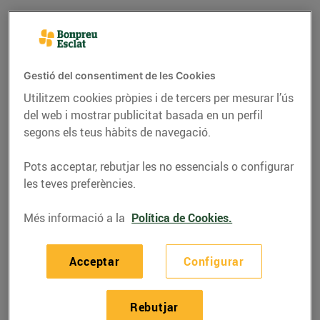
Gestió del consentiment de les Cookies
Utilitzem cookies pròpies i de tercers per mesurar l’ús
del web i mostrar publicitat basada en un perfil
segons els teus hàbits de navegació.
Pots acceptar, rebutjar les no essencials o configurar
les teves preferències.
GASTRONOMIA I TRADICIONS
Més informació a la
Política de Cookies.
La castanyada, una
festa tradicional
Acceptar
Configurar
28/d’octubre/2015
Rebutjar