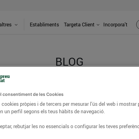
ltres
Establiments
Targeta Client
Incorpora't
BLOG
ceptes, consells nutricionals, informació d’actualitat
l consentiment de les Cookies
del nostre territori i molts altres temes.
 cookies pròpies i de tercers per mesurar l’ús del web i mostrar 
n un perfil segons els teus hàbits de navegació.
ptar, rebutjar les no essencials o configurar les teves preferènc
TAT
CONSELLS I HÀBITS SALUDABLES
ENERGIA
GASTRONOMIA