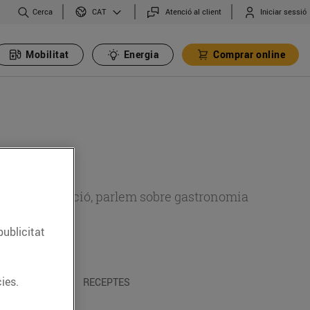
Cerca
Atenció al client
Iniciar sessió
CAT
Mobilitat
Energia
Comprar online
 sobre alimentació, parlem sobre gastronomia
publicitat
ies.
 I TRADICIONS
RECEPTES