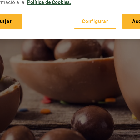
rmació a la
Política de Cookies.
utjar
Configurar
Ac