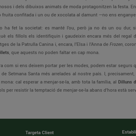
osos i dels dibuixos animats de moda protagonitzen la festa. Enc
mb fruita confitada i un ou de xocolata al damunt —no ens enganyem,
 ha fet la societat: es manté l’ou, però ja no és un ou dur,
els fillols els identifiquin i gaudeixin encara més del regal del 
es de la Patrulla Canina i, encara, l’Elsa i l’Anna de
Frozen
, coro
llets
, que aquests no poden faltar en cap mona.
tra com si ens deixem portar per les modes, podem estar segurs qu
de Setmana Santa més arrelades al nostre país. I, precisament, s
ona: cal esperar a menjar-se-la, amb tota la família, al
Dilluns 
lols per resistir la temptació de menjar-se-la abans d’hora està serv
Establ
Targeta Client