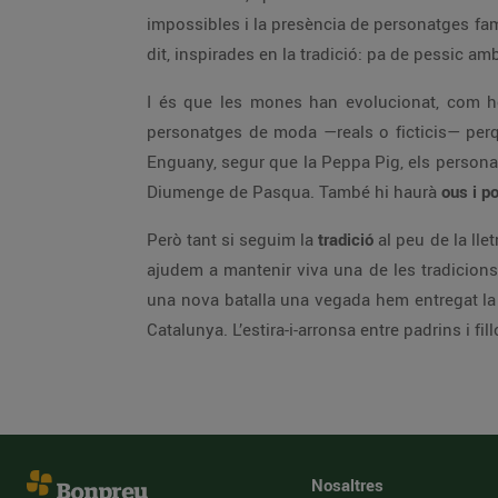
impossibles i la presència de personatges fam
dit, inspirades en la tradició: pa de pessic a
I és que les mones han evolucionat, com ho
personatges de moda —reals o ficticis— perquè 
Enguany, segur que la Peppa Pig, els personatg
Diumenge de Pasqua. També hi haurà
ous i po
Però tant si seguim la
tradició
al peu de la lle
ajudem a mantenir viva una de les tradicions 
una nova batalla una vegada hem entregat la m
Catalunya. L’estira-i-arronsa entre padrins i fil
Nosaltres