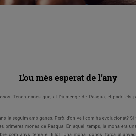
L’ou més esperat de l’any
rviosos. Tenen ganes que, el Diumenge de Pasqua, el padrí els p
talans la seguim amb ganes. Però, d’on ve i com ha evolucionat? Si
les primeres mones de Pasqua. En aquell temps, la mona era un
re com anys tenia el fillol. Una mona, doncs, força allunyada