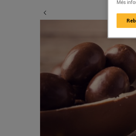
Més info
Reb