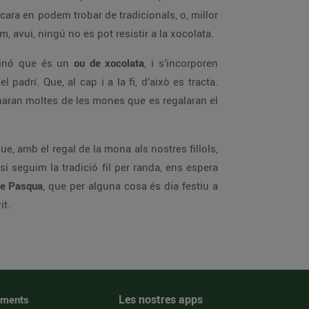
ara en podem trobar de tradicionals, o, millor
 avui, ningú no es pot resistir a la xocolata.
 sinó que és un
ou de xocolata
, i s’incorporen
padrí. Que, al cap i a la fi, d’això es tracta.
naran moltes de les mones que es regalaran el
e, amb el regal de la mona als nostres fillols,
i seguim la tradició fil per randa, ens espera
de Pasqua
, que per alguna cosa és dia festiu a
it.
Les nostres apps
iments