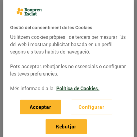
Gestió del consentiment de les Cookies
Utilitzem cookies pròpies i de tercers per mesurar l’ús
del web i mostrar publicitat basada en un perfil
segons els teus hàbits de navegació.
Pots acceptar, rebutjar les no essencials o configurar
les teves preferències.
GASTRONOMIA I TRADICIONS
Més informació a la
Política de Cookies.
La mona de Pasqua
Acceptar
Configurar
22/de març/2016
Rebutjar