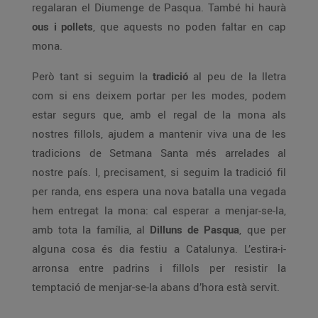
regalaran el Diumenge de Pasqua. També hi haurà
ous i pollets
, que aquests no poden faltar en cap
mona.
Però tant si seguim la
tradició
al peu de la lletra
com si ens deixem portar per les modes, podem
estar segurs que, amb el regal de la mona als
nostres fillols, ajudem a mantenir viva una de les
tradicions de Setmana Santa més arrelades al
nostre país. I, precisament, si seguim la tradició fil
per randa, ens espera una nova batalla una vegada
hem entregat la mona: cal esperar a menjar-se-la,
amb tota la família, al
Dilluns de Pasqua
, que per
alguna cosa és dia festiu a Catalunya. L’estira-i-
arronsa entre padrins i fillols per resistir la
temptació de menjar-se-la abans d’hora està servit.