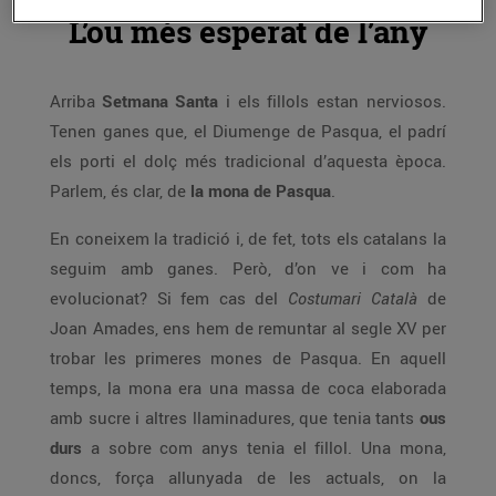
L’ou més esperat de l’any
Arriba
Setmana Santa
i els fillols estan nerviosos.
Tenen ganes que, el Diumenge de Pasqua, el padrí
els porti el dolç més tradicional d’aquesta època.
Parlem, és clar, de
la mona de Pasqua
.
En coneixem la tradició i, de fet, tots els catalans la
seguim amb ganes. Però, d’on ve i com ha
evolucionat? Si fem cas del
Costumari Català
de
Joan Amades, ens hem de remuntar al segle XV per
trobar les primeres mones de Pasqua. En aquell
temps, la mona era una massa de coca elaborada
amb sucre i altres llaminadures, que tenia tants
ous
durs
a sobre com anys tenia el fillol. Una mona,
doncs, força allunyada de les actuals, on la