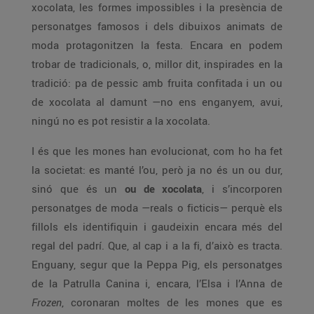
xocolata, les formes impossibles i la presència de
personatges famosos i dels dibuixos animats de
moda protagonitzen la festa. Encara en podem
trobar de tradicionals, o, millor dit, inspirades en la
tradició: pa de pessic amb fruita confitada i un ou
de xocolata al damunt —no ens enganyem, avui,
ningú no es pot resistir a la xocolata.
I és que les mones han evolucionat, com ho ha fet
la societat: es manté l’ou, però ja no és un ou dur,
sinó que és un
ou de xocolata
, i s’incorporen
personatges de moda —reals o ficticis— perquè els
fillols els identifiquin i gaudeixin encara més del
regal del padrí. Que, al cap i a la fi, d’això es tracta.
Enguany, segur que la Peppa Pig, els personatges
de la Patrulla Canina i, encara, l’Elsa i l’Anna de
Frozen
, coronaran moltes de les mones que es