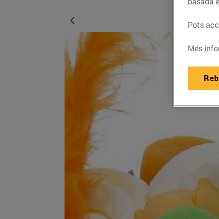
basada e
Pots acce
Més info
Reb