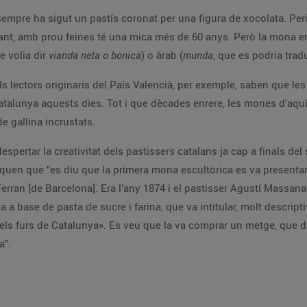
mpre ha sigut un pastís coronat per una figura de xocolata. Pe
nt, amb prou feines té una mica més de 60 anys. Però la mona en
ue volia dir
vianda neta o bonica
) o àrab (
munda
, que es podria tra
 els lectors originaris del País Valencià, per exemple, saben que l
alunya aquests dies. Tot i que dècades enrere, les mones d'aquí 
e gallina incrustats.
spertar la creativitat dels pastissers catalans ja cap a finals del s
liquen que "es diu que la primera mona escultòrica es va presenta
 Ferran [de Barcelona]. Era l’any 1874 i el pastisser Agustí Massan
ta a base de pasta de sucre i farina, que va intitular, molt descrip
i els furs de Catalunya». Es veu que la va comprar un metge, que 
a".