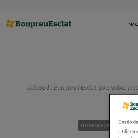
Nosa
Al blog de Bonpreu i Esclat, pots trobar re
Gestió de
TOTS ELS POSTS
ACTUALI
Utilitzem