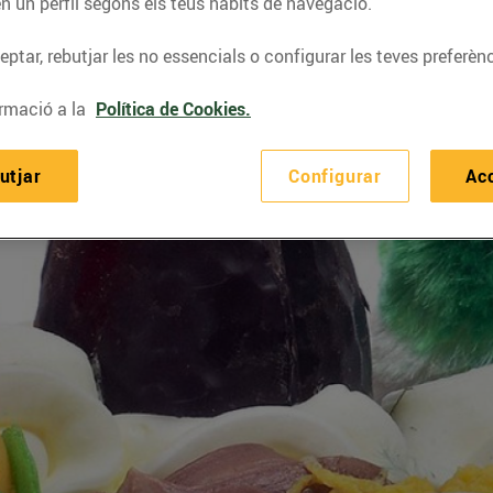
n un perfil segons els teus hàbits de navegació.
ptar, rebutjar les no essencials o configurar les teves preferènc
rmació a la
Política de Cookies.
utjar
Configurar
Ac