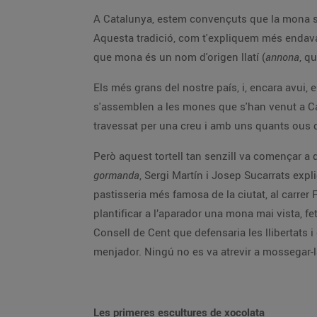
A Catalunya, estem convençuts que la mona se
Aquesta tradició, com t'expliquem més endava
que mona és un nom d'origen llatí (
annona
, q
Els més grans del nostre país, i, encara avui,
s'assemblen a les mones que s'han venut a Cat
travessat per una creu i amb uns quants ous d
Però aquest tortell tan senzill va començar a de
gormanda
, Sergi Martín i Josep Sucarrats exp
pastisseria més famosa de la ciutat, al carrer
plantificar a l’aparador una mona mai vista, fe
Consell de Cent que defensaria les llibertats 
menjador. Ningú no es va atrevir a mossegar-l
Les primeres escultures de xocolata