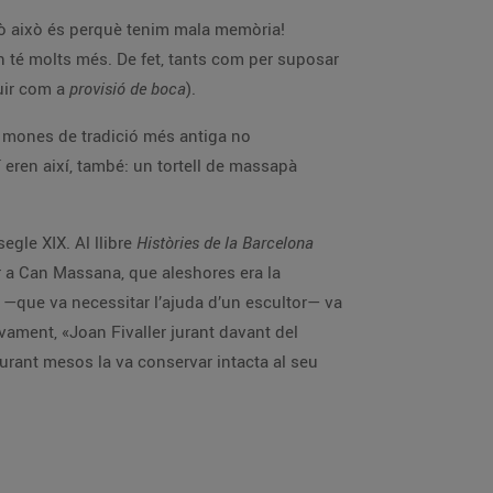
rò això és perquè tenim mala memòria!
 té molts més. De fet, tants com per suposar
duir com a
provisió de boca
).
es mones de tradició més antiga no
eren així, també: un tortell de massapà
egle XIX. Al llibre
Històries de la Barcelona
r a Can Massana, que aleshores era la
a —que va necessitar l’ajuda d’un escultor— va
tivament, «Joan Fivaller jurant davant del
durant mesos la va conservar intacta al seu