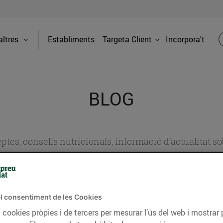
ltres
Establiments
Targeta Client
Incorpora't
BLOG
ceptes, consells nutricionals, informació d’actualitat
del nostre territori i molts altres temes.
l consentiment de les Cookies
TAT
CONSELLS I HÀBITS SALUDABLES
ENERGIA
GASTRONOMIA
 cookies pròpies i de tercers per mesurar l’ús del web i mostrar 