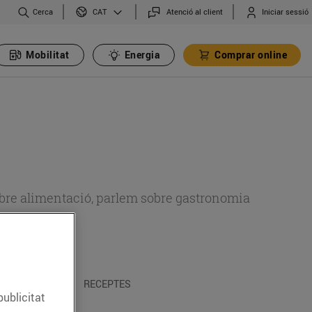
Cerca
Atenció al client
Iniciar sessió
CAT
Mobilitat
Energia
Comprar online
 sobre alimentació, parlem sobre gastronomia
 I TRADICIONS
RECEPTES
publicitat